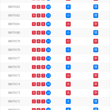
08070183
1
1
3
05
大
错
08070182
9
1
5
15
小
错
08070181
0
1
8
09
小
中
08070180
5
4
7
16
小
错
08070179
3
4
4
11
小
中
08070178
5
4
7
16
小
错
08070177
2
9
3
14
大
中
08070176
1
1
6
08
大
错
08070175
3
8
2
13
小
中
08070174
3
6
7
16
大
中
08070173
9
8
7
24
大
中
08070172
2
1
1
04
大
错