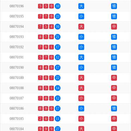
08070196
5
5
0
10
大
错
08070195
7
7
9
23
小
错
08070194
7
5
4
16
大
中
08070193
8
7
6
21
小
错
08070192
7
9
1
17
小
错
08070191
5
7
0
12
大
错
08070190
4
4
9
17
小
错
08070189
7
8
7
22
大
中
08070188
8
5
1
14
大
中
08070187
7
0
5
12
小
中
08070186
8
9
0
17
小
错
08070185
2
6
3
11
小
中
08070184
9
9
9
27
大
中