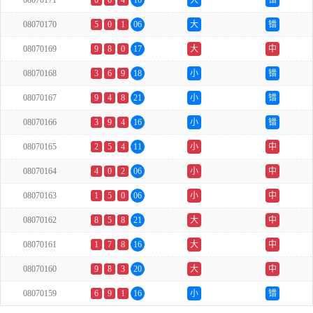
08070171
0
6
4
10
大
错
08070170
5
0
1
06
大
错
08070169
9
8
0
17
大
中
08070168
3
6
9
18
小
错
08070167
9
4
8
21
小
错
08070166
3
9
4
16
小
错
08070165
2
5
4
11
小
中
08070164
4
0
2
06
小
中
08070163
1
5
0
06
小
中
08070162
8
5
8
21
大
中
08070161
1
7
8
16
大
中
08070160
9
8
3
20
大
中
08070159
6
9
1
16
小
错