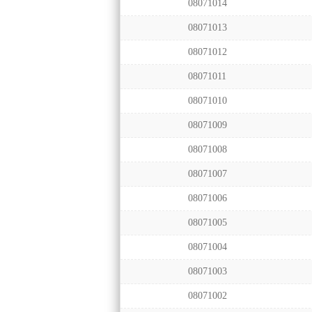
08071014
08071013
08071012
08071011
08071010
08071009
08071008
08071007
08071006
08071005
08071004
08071003
08071002