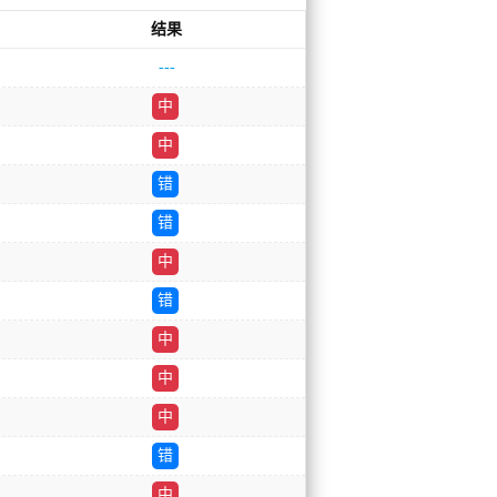
结果
---
中
中
错
错
中
错
中
中
中
错
中