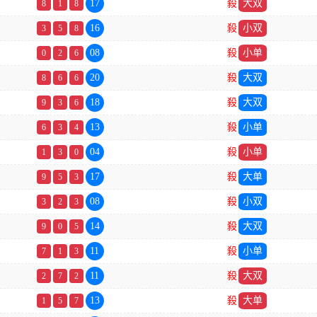
17
殺
大双
8
1
8
16
殺
小双
3
5
8
08
殺
小单
0
2
6
20
殺
大双
8
6
6
18
殺
大双
9
3
6
13
殺
小单
6
3
4
04
殺
小单
1
3
0
17
殺
大单
9
5
3
08
殺
小双
3
2
3
14
殺
大双
9
0
5
11
殺
小单
7
1
3
11
殺
大双
2
7
2
13
殺
大单
1
5
7