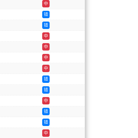
中
错
错
中
中
中
中
错
错
中
错
错
中