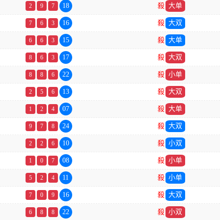
18
殺
大单
2
9
7
16
殺
大双
7
6
3
15
殺
大单
6
6
3
17
殺
大双
8
6
3
22
殺
小单
8
8
6
13
殺
大双
2
5
6
07
殺
大单
1
2
4
24
殺
大双
9
7
8
10
殺
小双
2
2
6
08
殺
小单
1
0
7
11
殺
小单
5
2
4
16
殺
大双
7
0
9
22
殺
小双
6
8
8