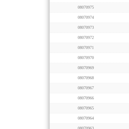
08070975
08070974
08070973
08070972
08070971
08070970
08070969
08070968
08070967
08070966
08070965
08070964
08070963