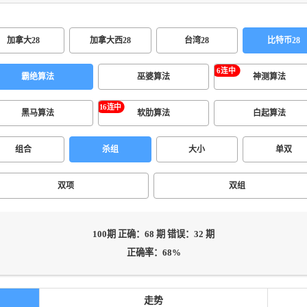
加拿大28
加拿大西28
台湾28
比特币28
霸绝算法
巫婆算法
神测算法
黑马算法
软肋算法
白起算法
组合
杀组
大小
单双
双项
双组
100期 正确：68 期 错误：32 期
正确率：68%
走势