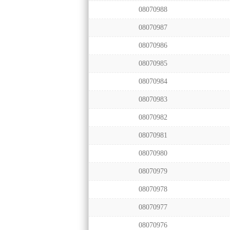
08070988
08070987
08070986
08070985
08070984
08070983
08070982
08070981
08070980
08070979
08070978
08070977
08070976