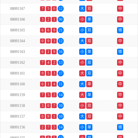
08091167
7
5
0
12
大
双
中
08091166
3
2
1
06
小
单
中
08091165
6
6
9
21
小
双
错
08091164
0
9
3
12
大
双
中
08091163
6
1
9
16
小
单
错
08091162
7
4
2
13
小
双
中
08091161
9
5
3
17
大
双
中
08091160
6
1
4
11
大
单
中
08091159
7
5
2
14
大
单
中
08091158
3
0
7
10
小
双
中
08091157
0
9
1
10
大
双
中
08091156
2
7
5
14
小
单
错