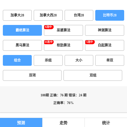
加拿大28
加拿大西28
台湾28
比特币28
霸绝算法
巫婆算法
神测算法
黑马算法
软肋算法
白起算法
组合
杀组
大小
单双
双项
双组
100期 正确：76 期 错误：24 期
正确率：76%
预测
走势
统计