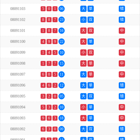
08091103
5
0
1
06
大
单
错
08091102
8
8
7
23
小
双
错
08091101
1
8
7
16
大
双
中
08091100
4
9
9
22
大
单
中
08091099
1
4
5
10
小
双
中
08091098
1
7
7
15
大
单
中
08091097
6
0
5
11
大
单
中
08091096
4
6
2
12
大
单
错
08091095
3
2
0
05
大
双
错
08091094
5
3
2
10
小
单
中
08091093
9
6
3
18
大
单
中
08091092
6
3
0
09
大
双
错