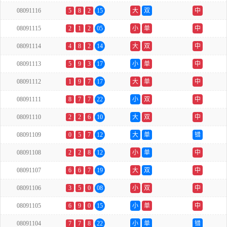
08091116
5
8
2
15
大
双
中
08091115
2
1
2
05
小
单
中
08091114
4
8
2
14
大
双
中
08091113
5
9
3
17
小
单
中
08091112
1
9
7
17
大
单
中
08091111
8
7
7
22
小
双
中
08091110
2
2
6
10
大
双
中
08091109
0
5
7
12
大
单
错
08091108
2
2
8
12
小
单
中
08091107
6
6
7
19
大
双
中
08091106
3
5
0
08
小
双
中
08091105
6
9
0
15
小
单
中
08091104
7
7
8
22
小
单
错