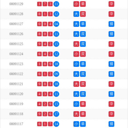
08091129
1
7
3
11
小
单
中
08091128
8
1
3
12
大
双
中
08091127
0
0
4
04
大
单
错
08091126
8
0
3
11
大
双
错
08091125
9
4
2
15
大
双
中
08091124
6
4
2
12
小
双
中
08091123
1
8
9
18
小
单
错
08091122
6
1
2
09
大
双
错
08091121
9
8
1
18
大
双
中
08091120
4
3
4
11
大
双
错
08091119
4
2
9
15
小
单
中
08091118
9
2
6
17
大
单
中
08091117
6
1
7
14
小
单
错