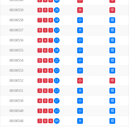
08100560
2
0
6
08
小
中
08100559
8
9
9
26
大
中
08100558
7
3
8
18
小
错
08100557
9
1
3
13
大
错
08100556
4
4
7
15
小
错
08100555
7
6
5
18
小
错
08100554
9
9
4
22
小
错
08100553
7
4
4
15
小
错
08100552
1
5
5
11
小
中
08100551
3
8
2
13
大
错
08100550
4
9
4
17
小
错
08100549
5
1
9
15
小
错
08100548
5
0
4
09
大
错