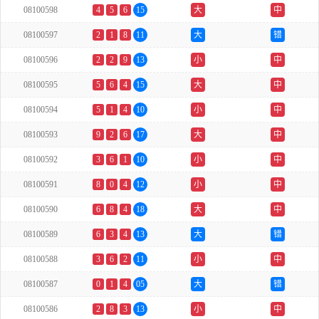
08100598
4
5
6
15
大
中
08100597
2
1
8
11
大
错
08100596
2
2
9
13
小
中
08100595
5
6
4
15
大
中
08100594
5
1
4
10
小
中
08100593
9
2
6
17
大
中
08100592
3
6
1
10
小
中
08100591
8
0
4
12
小
中
08100590
6
8
4
18
大
中
08100589
6
3
4
13
大
错
08100588
3
6
2
11
小
中
08100587
0
1
4
05
大
错
08100586
2
8
3
13
小
中