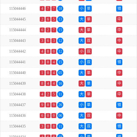
115044446
4
7
7
18
小
单
错
115044445
2
6
5
13
大
单
中
115044444
6
2
7
15
大
单
中
115044443
3
6
3
12
大
双
中
115044442
4
8
0
12
小
双
中
115044441
3
8
4
15
小
双
错
115044440
1
0
4
05
大
单
中
115044439
8
4
4
16
大
单
中
115044438
4
2
5
11
大
单
中
115044437
9
8
9
26
小
单
错
115044436
6
0
0
06
大
双
中
115044435
3
0
8
11
大
双
错