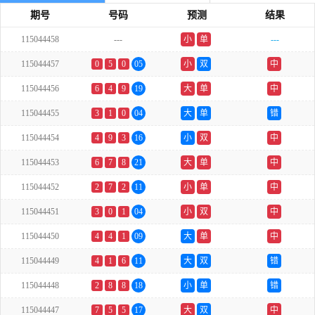
期号
号码
预测
结果
115044458
---
小
单
---
115044457
0
5
0
05
小
双
中
115044456
6
4
9
19
大
单
中
115044455
3
1
0
04
大
单
错
115044454
4
9
3
16
小
双
中
115044453
6
7
8
21
大
单
中
115044452
2
7
2
11
小
单
中
115044451
3
0
1
04
小
双
中
115044450
4
4
1
09
大
单
中
115044449
4
1
6
11
大
双
错
115044448
2
8
8
18
小
单
错
115044447
7
5
5
17
大
双
中