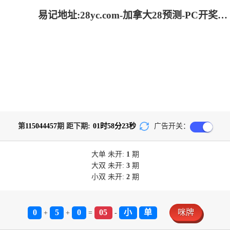
易记地址:28yc.com-加拿大28预测-PC开奖官网咪牌-jnd预测网28预测走势_专注研究加拿大预测!
第
115044457
期 距下期:
01
时
58
分
23
秒
广告开关：
大单
未开:
1
期
大双
未开:
3
期
小双
未开:
2
期
0
5
0
05
小
单
咪牌
+
+
=
-