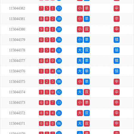
115044382
7
5
1
13
小
单
中
115044381
8
0
2
10
小
单
中
115044380
9
0
1
10
小
双
中
115044379
6
5
5
16
小
单
错
115044378
2
5
4
11
大
双
错
115044377
6
4
0
10
大
单
错
115044376
1
1
4
06
大
单
错
115044375
1
2
5
08
小
单
中
115044374
1
1
0
02
大
双
中
115044373
6
0
7
13
小
单
中
115044372
8
9
4
21
大
双
中
115044371
0
6
0
06
大
双
中