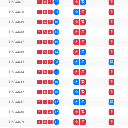
115044421
0
0
7
07
小
双
中
115044420
9
8
8
25
小
单
中
115044419
0
4
6
10
小
双
中
115044418
6
5
4
15
大
单
中
115044417
7
9
3
19
大
单
中
115044416
9
5
0
14
大
单
中
115044415
2
3
3
08
大
单
错
115044414
6
8
7
21
大
单
中
115044413
0
3
7
10
大
双
中
115044412
9
6
1
16
小
双
中
115044411
6
1
5
12
大
单
错
115044410
6
2
4
12
小
双
中
115044409
4
0
7
11
小
单
中