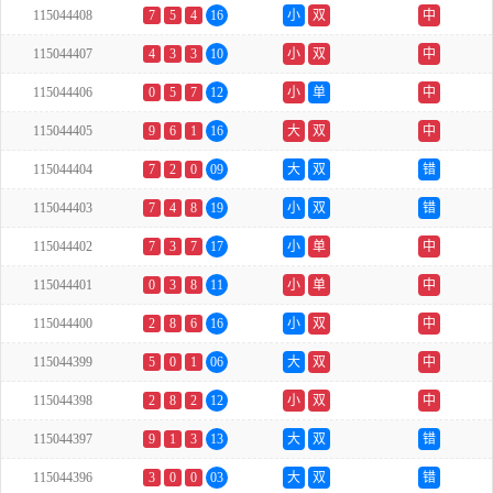
115044408
7
5
4
16
小
双
中
115044407
4
3
3
10
小
双
中
115044406
0
5
7
12
小
单
中
115044405
9
6
1
16
大
双
中
115044404
7
2
0
09
大
双
错
115044403
7
4
8
19
小
双
错
115044402
7
3
7
17
小
单
中
115044401
0
3
8
11
小
单
中
115044400
2
8
6
16
小
双
中
115044399
5
0
1
06
大
双
中
115044398
2
8
2
12
小
双
中
115044397
9
1
3
13
大
双
错
115044396
3
0
0
03
大
双
错