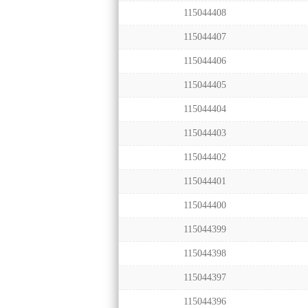
115044408
115044407
115044406
115044405
115044404
115044403
115044402
115044401
115044400
115044399
115044398
115044397
115044396