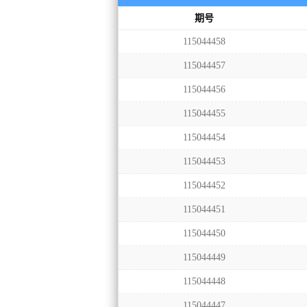
期号
115044458
115044457
115044456
115044455
115044454
115044453
115044452
115044451
115044450
115044449
115044448
115044447