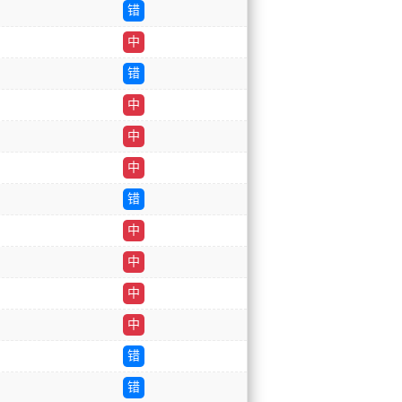
错
中
错
中
中
中
错
中
中
中
中
错
错