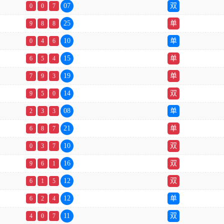
07
双
0
0
7
25
单
9
8
8
10
单
0
4
6
15
单
6
5
4
19
单
7
9
3
14
双
9
5
0
08
单
2
3
3
21
单
6
8
7
10
双
0
3
7
16
双
9
6
1
12
双
6
1
5
12
单
6
2
4
11
双
4
0
7