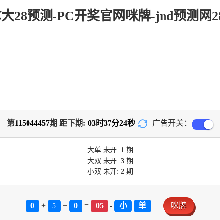
第
115044457
期 距下期:
03
时
37
分
24
秒
广告开关：
大单
未开:
1
期
大双
未开:
3
期
小双
未开:
2
期
0
+
5
+
0
=
05
-
小
单
咪牌