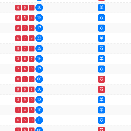
10
单
6
0
4
15
双
6
5
4
17
双
8
7
2
22
单
6
7
9
19
双
8
7
4
16
单
3
6
7
17
双
2
6
9
06
双
0
1
5
10
双
9
0
1
12
单
3
9
0
10
单
1
4
5
11
双
6
5
0
08
双
1
6
1