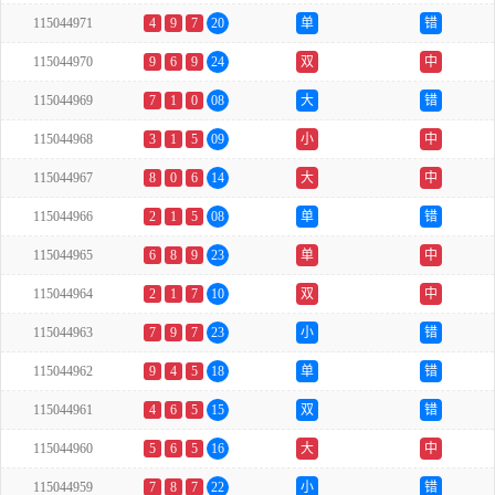
115044971
4
9
7
20
单
错
115044970
9
6
9
24
双
中
115044969
7
1
0
08
大
错
115044968
3
1
5
09
小
中
115044967
8
0
6
14
大
中
115044966
2
1
5
08
单
错
115044965
6
8
9
23
单
中
115044964
2
1
7
10
双
中
115044963
7
9
7
23
小
错
115044962
9
4
5
18
单
错
115044961
4
6
5
15
双
错
115044960
5
6
5
16
大
中
115044959
7
8
7
22
小
错