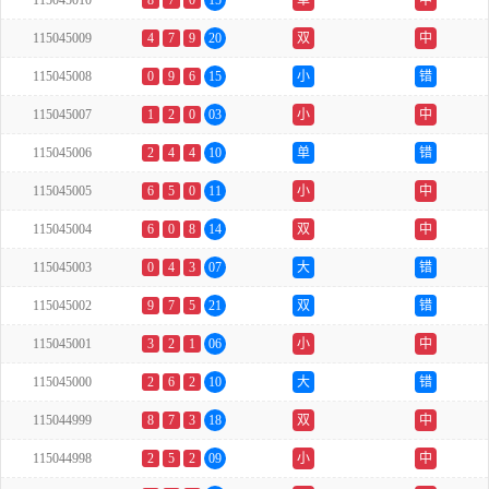
115045010
8
7
0
15
单
中
115045009
4
7
9
20
双
中
115045008
0
9
6
15
小
错
115045007
1
2
0
03
小
中
115045006
2
4
4
10
单
错
115045005
6
5
0
11
小
中
115045004
6
0
8
14
双
中
115045003
0
4
3
07
大
错
115045002
9
7
5
21
双
错
115045001
3
2
1
06
小
中
115045000
2
6
2
10
大
错
115044999
8
7
3
18
双
中
115044998
2
5
2
09
小
中