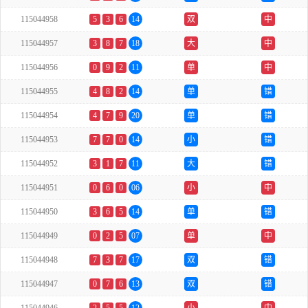
115044958
5
3
6
14
双
中
115044957
3
8
7
18
大
中
115044956
0
9
2
11
单
中
115044955
4
8
2
14
单
错
115044954
4
7
9
20
单
错
115044953
7
7
0
14
小
错
115044952
3
1
7
11
大
错
115044951
0
6
0
06
小
中
115044950
3
6
5
14
单
错
115044949
0
2
5
07
单
中
115044948
7
3
7
17
双
错
115044947
0
7
6
13
双
错