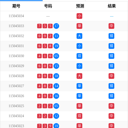
期号
号码
预测
结果
115045034
---
小
---
115045033
7
5
5
17
单
中
115045032
0
9
2
11
大
错
115045031
6
5
8
19
小
错
115045030
4
1
0
05
双
错
115045029
6
0
9
15
小
错
115045028
8
9
1
18
大
中
115045027
4
8
2
14
单
错
115045026
4
9
3
16
单
错
115045025
2
1
2
05
单
中
115045024
3
2
7
12
双
中
115045023
7
3
9
19
单
中