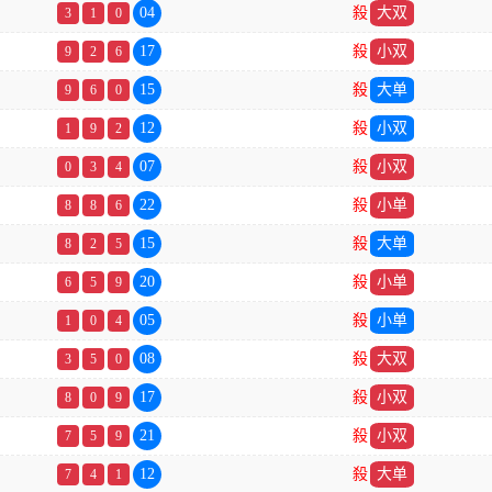
04
殺
大双
3
1
0
17
殺
小双
9
2
6
15
殺
大单
9
6
0
12
殺
小双
1
9
2
07
殺
小双
0
3
4
22
殺
小单
8
8
6
15
殺
大单
8
2
5
20
殺
小单
6
5
9
05
殺
小单
1
0
4
08
殺
大双
3
5
0
17
殺
小双
8
0
9
21
殺
小双
7
5
9
12
殺
大单
7
4
1