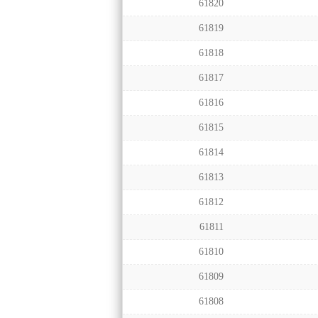
61820
61819
61818
61817
61816
61815
61814
61813
61812
61811
61810
61809
61808