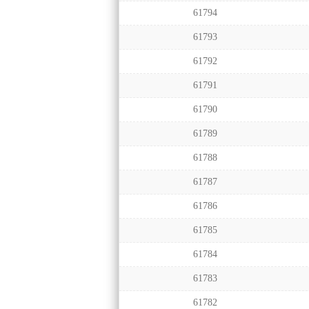
61794
61793
61792
61791
61790
61789
61788
61787
61786
61785
61784
61783
61782