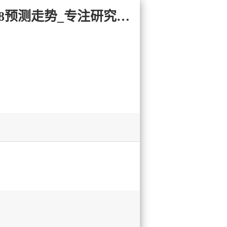
易记地址:28yc.com-加拿大28预测-PC开奖官网咪牌-jnd预测网28预测走势_专注研究加拿大预测!