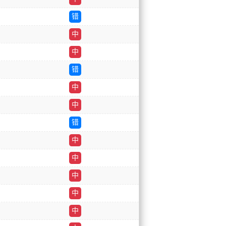
错
中
中
错
中
中
错
中
中
中
中
中