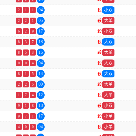
04
殺
小双
2
1
1
05
殺
大单
2
2
1
17
殺
小双
6
2
9
18
殺
大双
8
3
7
16
殺
大单
8
5
3
04
殺
大双
0
0
4
14
殺
大双
8
1
5
09
殺
大单
2
2
5
12
殺
大单
1
7
4
18
殺
小双
9
1
8
17
殺
小单
9
7
1
04
殺
小单
4
0
0