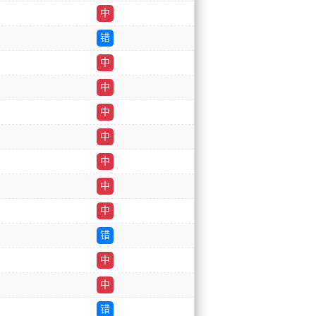
中
错
中
中
中
中
中
中
中
错
中
中
错