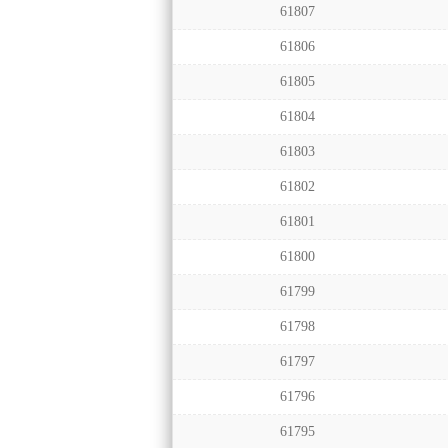
61807
61806
61805
61804
61803
61802
61801
61800
61799
61798
61797
61796
61795