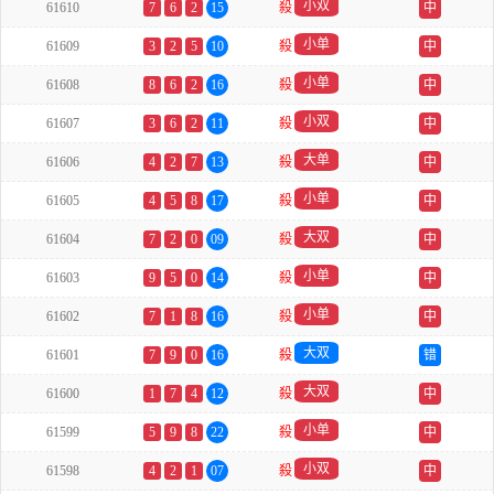
小双
61610
7
6
2
15
殺
中
小单
61609
3
2
5
10
殺
中
小单
61608
8
6
2
16
殺
中
小双
61607
3
6
2
11
殺
中
大单
61606
4
2
7
13
殺
中
小单
61605
4
5
8
17
殺
中
大双
61604
7
2
0
09
殺
中
小单
61603
9
5
0
14
殺
中
小单
61602
7
1
8
16
殺
中
大双
61601
7
9
0
16
殺
错
大双
61600
1
7
4
12
殺
中
小单
61599
5
9
8
22
殺
中
小双
61598
4
2
1
07
殺
中