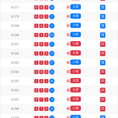
大双
61571
6
8
4
18
殺
错
大单
61570
6
8
3
17
殺
错
小单
61569
2
6
3
11
殺
错
小双
61568
5
1
0
06
殺
错
小单
61567
9
9
3
21
殺
中
大单
61566
1
1
8
10
殺
中
小单
61565
1
2
4
07
殺
错
小单
61564
4
8
8
20
殺
中
大双
61563
1
4
1
06
殺
中
大双
61562
8
5
0
13
殺
中
小双
61561
8
7
1
16
殺
中
小单
61560
4
7
9
20
殺
中
小单