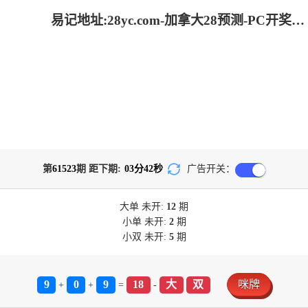
易记地址:28yc.com-加拿大28预测-PC开奖官网咪牌-jnd预测网28预测走势_专注研究加拿大预测!
第
61523
期 距下期:
03
分
42
秒
广告开关：
大单
未开:
12
期
小单
未开:
2
期
小双
未开:
5
期
9
0
9
18
大
双
咪牌
+
+
=
-