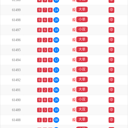
61500
4
9
5
18
殺
中
大单
61499
9
7
8
24
殺
中
小单
61498
9
6
5
20
殺
中
小双
61497
8
6
4
18
殺
中
大单
61496
2
2
4
08
殺
中
大单
61495
0
5
6
11
殺
中
大单
61494
3
0
9
12
殺
中
小双
61493
5
7
9
21
殺
中
大单
61492
6
0
3
09
殺
中
大单
61491
2
2
2
06
殺
中
小双
61490
9
8
9
26
殺
中
大双
61489
5
5
0
10
殺
中
大单
61488
1
3
4
08
殺
中