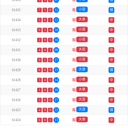
61436
3
3
1
07
殺
错
小双
61435
7
5
0
12
殺
错
大单
61434
5
6
1
12
殺
中
小双
61433
9
3
4
16
殺
中
小双
61432
2
9
5
16
殺
中
大双
61431
4
4
1
09
殺
中
小双
61430
9
2
6
17
殺
中
大单
61429
6
0
9
15
殺
错
小单
61428
5
4
5
14
殺
中
大单
61427
1
6
3
10
殺
中
大双
61426
5
6
6
17
殺
中
大双
61425
4
9
9
22
殺
错
大单
61424
6
6
1
13
殺
中