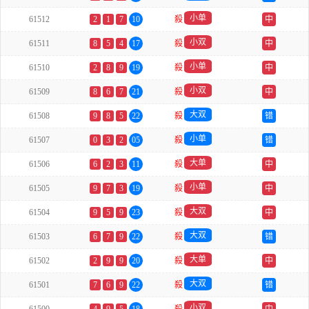
小单
61512
2
1
7
10
殺
中
小双
61511
8
5
4
17
殺
中
小单
61510
2
8
9
19
殺
中
小双
61509
8
6
7
21
殺
中
大双
61508
9
8
5
22
殺
错
小单
61507
0
3
2
05
殺
错
大单
61506
6
2
3
11
殺
中
小单
61505
9
7
3
19
殺
中
大双
61504
9
5
9
23
殺
中
大双
61503
6
7
9
22
殺
错
大单
61502
2
9
9
20
殺
中
大双
61501
7
6
9
22
殺
错
小双