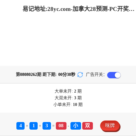
易记地址:28yc.com-加拿大28预测-PC开奖官网咪牌-jnd预测网28预测走势_专注研究加拿大预测!
第
08080262
期 距下期:
00
分
38
秒
广告开关：
大单
未开:
2
期
大双
未开:
3
期
小单
未开:
10
期
4
1
3
08
小
双
咪牌
+
+
=
-