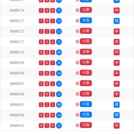
08080175
6
9
0
15
殺
错
小单
08080174
7
0
8
15
殺
中
大双
08080173
7
9
2
18
殺
错
小单
08080172
3
2
7
12
殺
中
小双
08080171
8
3
4
15
殺
中
大单
08080170
6
2
1
09
殺
中
小单
08080169
7
6
7
20
殺
中
小双
08080168
5
6
3
14
殺
中
小单
08080167
4
8
2
14
殺
中
小双
08080166
2
6
5
13
殺
中
小双
08080165
2
5
1
08
殺
错
大双
08080164
6
2
6
14
殺
错
小双
08080163
6
7
9
22
殺
中