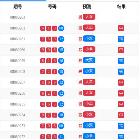
期号
号码
预测
结果
大双
08080263
---
殺
---
大单
08080262
4
1
3
08
殺
中
小双
08080261
7
5
0
12
殺
错
小单
08080260
9
0
6
15
殺
中
大双
08080259
8
2
6
16
殺
错
小双
08080258
7
2
1
10
殺
错
大单
08080257
3
0
9
12
殺
中
大双
08080256
6
2
4
12
殺
中
小单
08080255
4
5
3
12
殺
中
小双
08080254
9
7
2
18
殺
中
小双
08080253
2
0
6
08
殺
错
小单
08080252
2
3
6
11
殺
错