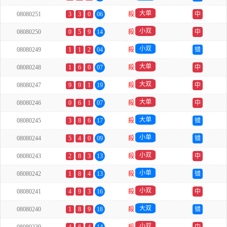
大单
08080251
3
3
0
06
殺
中
小双
08080250
0
5
9
14
殺
中
小双
08080249
1
1
2
04
殺
错
大单
08080248
1
6
0
07
殺
中
大双
08080247
9
9
1
19
殺
中
大单
08080246
0
6
1
07
殺
中
大单
08080245
3
8
6
17
殺
错
小单
08080244
5
4
0
09
殺
错
小双
08080243
2
8
3
13
殺
中
小单
08080242
1
8
4
13
殺
错
小双
08080241
4
9
3
16
殺
中
大双
08080240
1
8
9
18
殺
错
小双