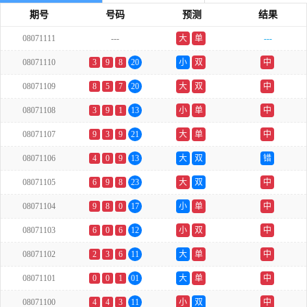
期号
号码
预测
结果
08071111
---
大
单
---
08071110
3
9
8
20
小
双
中
08071109
8
5
7
20
大
双
中
08071108
3
9
1
13
小
单
中
08071107
9
3
9
21
大
单
中
08071106
4
0
9
13
大
双
错
08071105
6
9
8
23
大
双
中
08071104
9
8
0
17
小
单
中
08071103
6
0
6
12
小
双
中
08071102
2
3
6
11
大
单
中
08071101
0
0
1
01
大
单
中
08071100
4
4
3
11
小
双
中