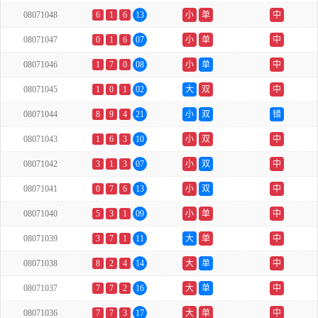
08071048
6
1
6
13
小
单
中
08071047
0
1
6
07
小
单
中
08071046
1
7
0
08
小
单
中
08071045
1
0
1
02
大
双
中
08071044
8
9
4
21
小
双
错
08071043
1
6
3
10
小
双
中
08071042
3
1
3
07
小
双
中
08071041
0
7
6
13
小
双
中
08071040
5
3
1
09
小
单
中
08071039
3
7
1
11
大
单
中
08071038
8
2
4
14
大
单
中
08071037
7
7
2
16
大
单
中
08071036
7
7
3
17
大
单
中