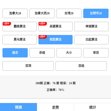
加拿大28
加拿大西28
台湾28
比特币28
霸绝算法
巫婆算法
神测算法
黑马算法
软肋算法
白起算法
组合
杀组
大小
单双
双项
双组
100期 正确：76 期 错误：24 期
正确率：76%
预测
走势
统计