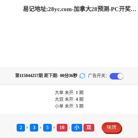
易记地址:28yc.com-加拿大28预测-PC开奖官网咪牌-jnd预测网28预测走势_专注研究加拿大预测!
第
115044257
期 距下期:
00
分
36
秒
广告开关：
大单
未开:
1
期
大双
未开:
4
期
小单
未开:
5
期
2
3
5
10
小
双
咪牌
+
+
=
-