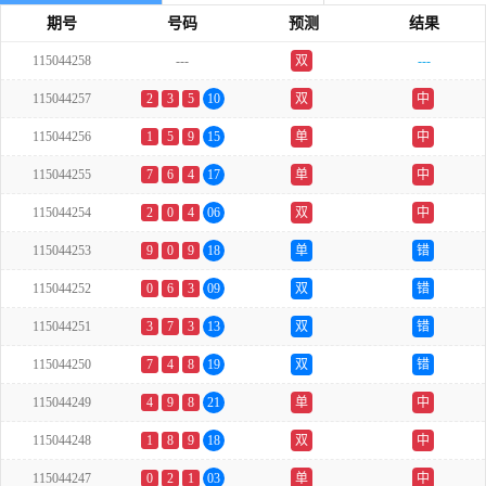
期号
号码
预测
结果
115044258
---
双
---
115044257
2
3
5
10
双
中
115044256
1
5
9
15
单
中
115044255
7
6
4
17
单
中
115044254
2
0
4
06
双
中
115044253
9
0
9
18
单
错
115044252
0
6
3
09
双
错
115044251
3
7
3
13
双
错
115044250
7
4
8
19
双
错
115044249
4
9
8
21
单
中
115044248
1
8
9
18
双
中
115044247
0
2
1
03
单
中