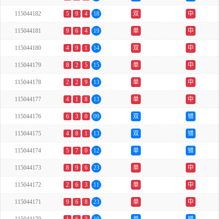
115044182
5
9
4
18
双
中
115044181
9
6
4
19
单
中
115044180
4
9
1
14
双
中
115044179
8
2
5
15
单
中
115044178
2
2
9
13
单
中
115044177
4
1
8
13
单
中
115044176
6
3
0
09
双
错
115044175
4
8
1
13
双
错
115044174
5
7
0
12
单
错
115044173
8
9
6
23
单
中
115044172
2
6
3
11
单
中
115044171
9
6
8
23
单
中