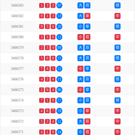
3466583
1
3
3
07
大
双
错
3466582
9
1
3
13
大
单
中
3466581
9
5
6
20
小
单
错
3466580
3
3
6
12
小
双
中
3466579
2
3
4
09
大
双
错
3466578
5
0
8
13
大
双
错
3466577
7
4
1
12
小
单
中
3466576
4
3
4
11
大
双
错
3466575
2
0
4
06
小
单
中
3466574
7
1
9
17
小
双
错
3466573
4
8
7
19
小
单
中
3466572
5
3
4
12
大
双
中
3466571
4
1
9
14
小
双
中