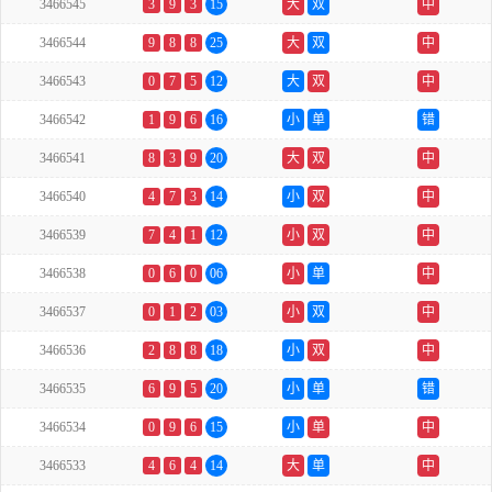
3466545
3
9
3
15
大
双
中
3466544
9
8
8
25
大
双
中
3466543
0
7
5
12
大
双
中
3466542
1
9
6
16
小
单
错
3466541
8
3
9
20
大
双
中
3466540
4
7
3
14
小
双
中
3466539
7
4
1
12
小
双
中
3466538
0
6
0
06
小
单
中
3466537
0
1
2
03
小
双
中
3466536
2
8
8
18
小
双
中
3466535
6
9
5
20
小
单
错
3466534
0
9
6
15
小
单
中
3466533
4
6
4
14
大
单
中