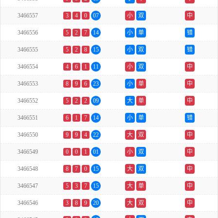
3466557
3
4
0
07
小
双
中
3466556
5
2
7
14
小
单
错
3466555
5
2
8
15
小
双
错
3466554
4
6
1
11
小
双
中
3466553
8
9
6
23
小
单
中
3466552
5
2
2
09
大
单
中
3466551
6
1
7
14
小
单
错
3466550
9
9
4
22
大
双
中
3466549
0
0
1
01
小
双
中
3466548
8
7
0
15
大
双
中
3466547
5
3
7
15
大
单
中
3466546
3
8
9
20
大
双
中