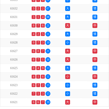
61633
8
7
6
21
小
错
61632
3
2
2
07
大
错
61631
3
1
4
08
大
错
61630
8
7
6
21
大
中
61629
4
2
5
11
大
错
61628
9
7
3
19
小
错
61627
6
8
7
21
大
中
61626
8
7
1
16
大
中
61625
0
4
9
13
大
错
61624
4
1
6
11
小
中
61623
6
7
2
15
小
错
61622
7
5
3
15
小
错
61621
6
6
7
19
大
中