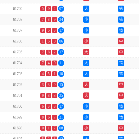
61709
5
0
2
07
大
错
61708
7
8
9
24
小
错
61707
9
5
3
17
小
错
61706
1
5
0
06
小
中
61705
7
8
2
17
大
中
61704
7
4
0
11
大
错
61703
4
5
1
10
大
错
61702
3
3
9
15
大
中
61701
9
8
8
25
大
中
61700
6
3
8
17
小
错
61699
8
6
7
21
小
错
61698
0
1
7
08
小
中