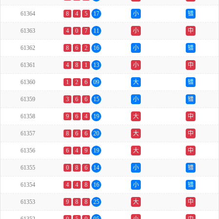
61364
8
4
5
17
小
错
61363
4
0
7
11
小
中
61362
8
6
2
16
小
错
61361
4
8
1
13
小
中
61360
1
2
6
09
大
错
61359
3
6
6
15
小
错
61358
9
6
4
19
大
中
61357
8
6
6
20
大
中
61356
6
4
9
19
大
中
61355
0
8
6
14
小
错
61354
4
4
8
16
小
错
61353
9
8
8
25
大
中