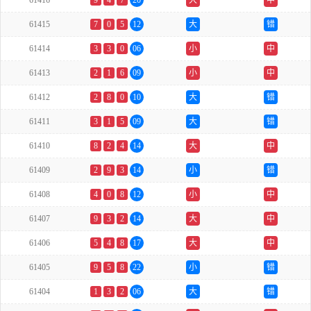
61416
9
4
7
20
大
中
61415
7
0
5
12
大
错
61414
3
3
0
06
小
中
61413
2
1
6
09
小
中
61412
2
8
0
10
大
错
61411
3
1
5
09
大
错
61410
8
2
4
14
大
中
61409
2
9
3
14
小
错
61408
4
0
8
12
小
中
61407
9
3
2
14
大
中
61406
5
4
8
17
大
中
61405
9
5
8
22
小
错
61404
1
3
2
06
大
错