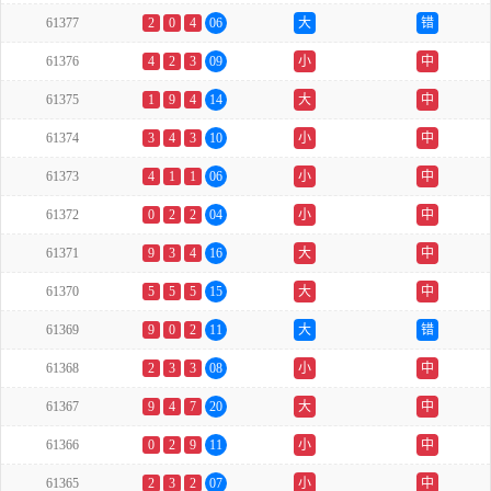
61377
2
0
4
06
大
错
61376
4
2
3
09
小
中
61375
1
9
4
14
大
中
61374
3
4
3
10
小
中
61373
4
1
1
06
小
中
61372
0
2
2
04
小
中
61371
9
3
4
16
大
中
61370
5
5
5
15
大
中
61369
9
0
2
11
大
错
61368
2
3
3
08
小
中
61367
9
4
7
20
大
中
61366
0
2
9
11
小
中
61365
2
3
2
07
小
中