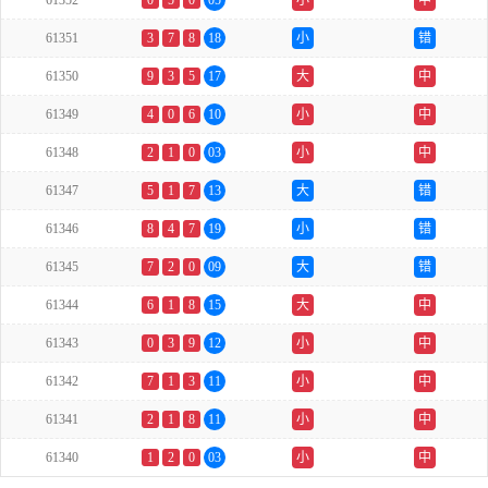
61352
0
5
0
05
小
中
61351
3
7
8
18
小
错
61350
9
3
5
17
大
中
61349
4
0
6
10
小
中
61348
2
1
0
03
小
中
61347
5
1
7
13
大
错
61346
8
4
7
19
小
错
61345
7
2
0
09
大
错
61344
6
1
8
15
大
中
61343
0
3
9
12
小
中
61342
7
1
3
11
小
中
61341
2
1
8
11
小
中
61340
1
2
0
03
小
中