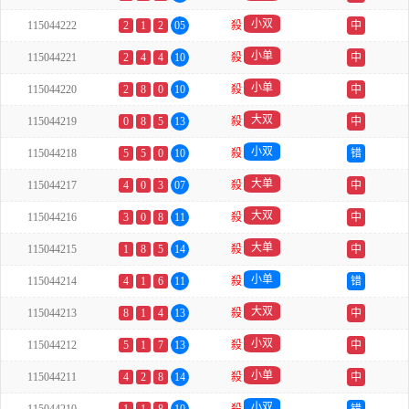
小双
115044222
2
1
2
05
殺
中
小单
115044221
2
4
4
10
殺
中
小单
115044220
2
8
0
10
殺
中
大双
115044219
0
8
5
13
殺
中
小双
115044218
5
5
0
10
殺
错
大单
115044217
4
0
3
07
殺
中
大双
115044216
3
0
8
11
殺
中
大单
115044215
1
8
5
14
殺
中
小单
115044214
4
1
6
11
殺
错
大双
115044213
8
1
4
13
殺
中
小双
115044212
5
1
7
13
殺
中
小单
115044211
4
2
8
14
殺
中
小双