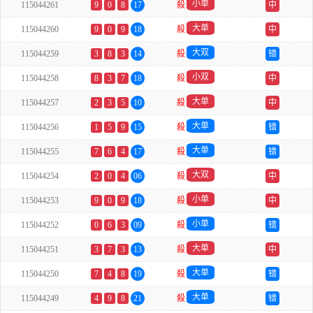
小单
115044261
9
0
8
17
殺
中
大单
115044260
9
0
9
18
殺
中
大双
115044259
3
8
3
14
殺
错
小双
115044258
8
3
7
18
殺
中
大单
115044257
2
3
5
10
殺
中
大单
115044256
1
5
9
15
殺
错
大单
115044255
7
6
4
17
殺
错
大双
115044254
2
0
4
06
殺
中
小单
115044253
9
0
9
18
殺
中
小单
115044252
0
6
3
09
殺
错
大单
115044251
3
7
3
13
殺
中
大单
115044250
7
4
8
19
殺
错
大单
115044249
4
9
8
21
殺
错