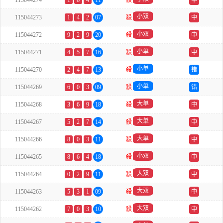
115044274
1
6
4
11
殺
中
小双
115044273
1
4
2
07
殺
中
小双
115044272
9
2
9
20
殺
中
小单
115044271
4
5
7
16
殺
中
小单
115044270
2
4
7
13
殺
错
小单
115044269
6
0
3
09
殺
错
大单
115044268
3
6
9
18
殺
中
大单
115044267
5
2
7
14
殺
中
大单
115044266
8
0
3
11
殺
中
小双
115044265
8
6
4
18
殺
中
大双
115044264
0
2
9
11
殺
中
大双
115044263
5
3
1
09
殺
中
大双
115044262
7
0
3
10
殺
中