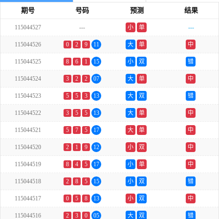
期号
号码
预测
结果
115044527
---
小
单
---
115044526
0
2
9
11
大
单
中
115044525
8
6
1
15
小
双
错
115044524
3
2
2
07
大
单
中
115044523
5
5
3
13
大
双
错
115044522
3
5
5
13
大
单
中
115044521
5
7
5
17
大
单
中
115044520
2
1
9
12
小
双
中
115044519
8
4
5
17
小
单
中
115044518
2
8
5
15
小
双
错
115044517
0
5
8
13
小
双
中
115044516
2
3
0
05
大
双
错