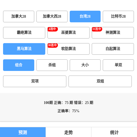
加拿大28
加拿大西28
台湾28
比特币28
霸绝算法
巫婆算法
神测算法
黑马算法
软肋算法
白起算法
组合
杀组
大小
单双
双项
双组
100期 正确：75 期 错误：25 期
正确率：75%
预测
走势
统计