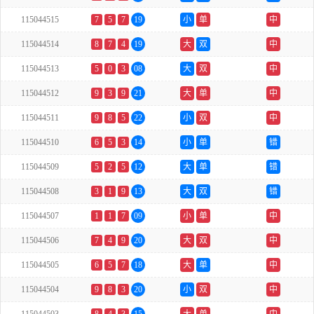
115044515
7
5
7
19
小
单
中
115044514
8
7
4
19
大
双
中
115044513
5
0
3
08
大
双
中
115044512
9
3
9
21
大
单
中
115044511
9
8
5
22
小
双
中
115044510
6
5
3
14
小
单
错
115044509
5
2
5
12
大
单
错
115044508
3
1
9
13
大
双
错
115044507
1
1
7
09
小
单
中
115044506
7
4
9
20
大
双
中
115044505
6
5
7
18
大
单
中
115044504
9
8
3
20
小
双
中