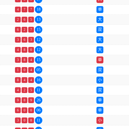
18
单
4
7
7
13
大
2
6
5
15
双
6
2
7
12
大
3
6
3
12
大
4
8
0
15
单
3
8
4
05
双
1
0
4
16
小
8
4
4
11
双
4
2
5
26
单
9
8
9
06
单
6
0
0
11
小
3
0
8