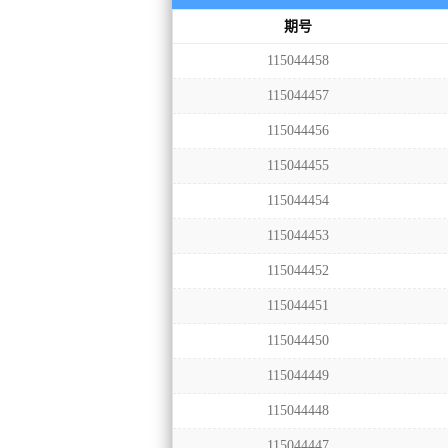
期号
115044458
115044457
115044456
115044455
115044454
115044453
115044452
115044451
115044450
115044449
115044448
115044447