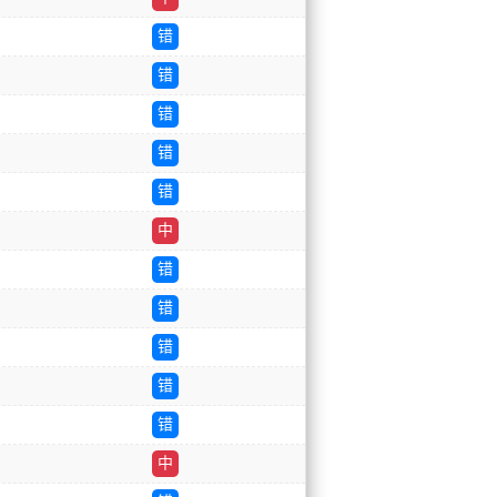
错
错
错
错
错
中
错
错
错
错
错
中