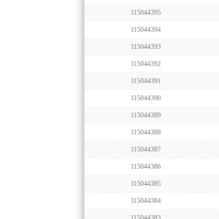
115044395
115044394
115044393
115044392
115044391
115044390
115044389
115044388
115044387
115044386
115044385
115044384
115044383