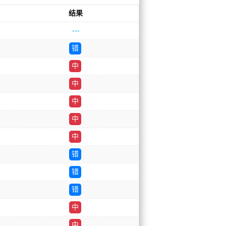
结果
---
错
中
中
中
中
中
错
错
错
中
中