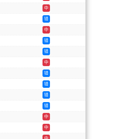
中
错
中
错
错
中
错
错
错
错
中
中
中