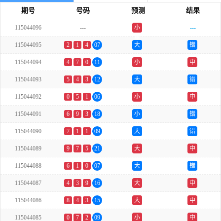
期号
号码
预测
结果
115044096
---
小
---
单
115044095
2
1
4
07
大
错
115044094
4
7
0
11
小
中
115044093
5
4
3
12
大
错
115044092
0
5
1
06
小
中
115044091
6
9
3
18
小
错
115044090
7
1
1
09
大
错
115044089
9
7
5
21
大
中
115044088
6
1
0
07
大
错
115044087
4
3
9
16
大
中
115044086
8
4
3
15
大
中
115044085
0
7
2
09
小
中