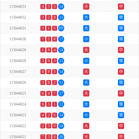
115044033
4
5
5
14
大
中
115044032
3
2
8
13
大
错
115044031
3
1
5
09
大
错
115044030
7
2
8
17
小
错
115044029
1
9
4
14
大
中
115044028
3
9
3
15
小
错
115044027
0
9
5
14
大
中
115044026
3
6
2
11
大
错
115044025
6
4
7
17
大
中
115044024
6
5
1
12
大
错
115044023
4
2
8
14
小
错
115044022
2
5
9
16
大
中
115044021
7
5
8
20
大
中