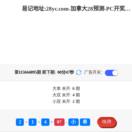
易记地址:28yc.com-加拿大28预测-PC开奖官网咪牌-jnd预测网28预测走势_专注研究加拿大预测!
第
115044095
期 距下期:
00
分
47
秒
广告开关：
大单
未开:
6
期
大双
未开:
4
期
小双
未开:
2
期
2
1
4
07
小
单
咪牌
+
+
=
-