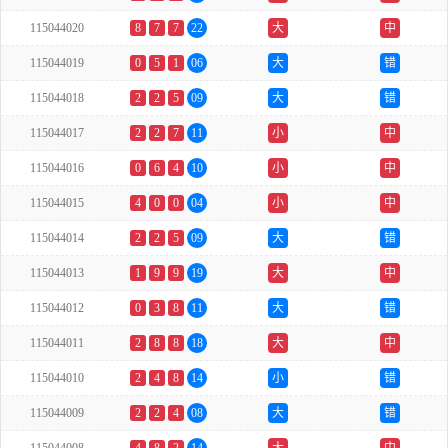
115044020
8
7
7
22
大
中
115044019
0
5
1
06
大
错
115044018
2
2
5
09
大
错
115044017
2
2
7
11
小
中
115044016
0
6
4
10
小
中
115044015
4
0
0
04
小
中
115044014
2
2
5
09
大
错
115044013
1
9
9
19
大
中
115044012
0
3
8
11
大
错
115044011
2
8
8
18
大
中
115044010
2
4
8
14
小
错
115044009
2
2
4
08
大
错