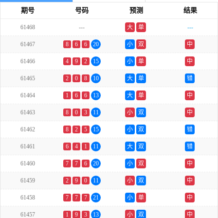
期号
号码
预测
结果
61468
---
大
单
---
61467
8
6
6
20
小
双
中
61466
4
9
2
15
小
单
中
61465
2
0
8
10
大
单
错
61464
1
6
6
13
大
单
中
61463
8
0
3
11
小
双
中
61462
8
2
5
15
小
双
错
61461
6
4
1
11
大
双
错
61460
7
7
6
20
小
双
中
61459
2
9
0
11
小
双
中
61458
7
7
7
21
小
单
中
61457
1
9
3
13
小
双
中