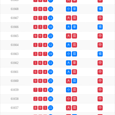
61669
7
9
1
17
大
单
中
61668
2
6
6
14
小
单
错
61667
6
7
1
14
大
双
中
61666
4
3
3
10
大
单
错
61665
9
9
4
22
大
双
中
61664
1
7
4
12
大
双
中
61663
3
9
7
19
小
双
错
61662
1
6
4
11
大
单
中
61661
6
0
4
10
大
双
中
61660
9
8
8
25
大
双
中
61659
7
7
4
18
小
双
中
61658
2
0
4
06
小
双
中
61657
8
9
5
22
大
双
中