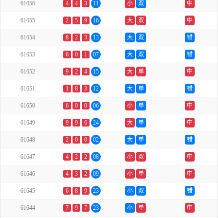
61656
4
4
3
11
小
双
中
61655
2
5
9
16
大
双
中
61654
8
2
3
13
大
双
错
61653
6
0
1
07
大
双
错
61652
9
2
4
15
大
单
中
61651
1
8
3
12
大
单
错
61650
6
0
0
06
小
单
中
61649
9
9
6
24
大
单
中
61648
2
0
0
02
大
单
错
61647
4
2
2
08
小
双
中
61646
4
3
2
09
小
单
中
61645
6
8
9
23
小
双
错
61644
7
9
7
23
小
单
中