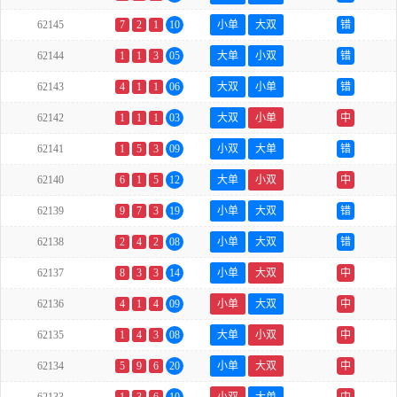
62145
7
2
1
10
小单
大双
错
62144
1
1
3
05
大单
小双
错
62143
4
1
1
06
大双
小单
错
62142
1
1
1
03
大双
小单
中
62141
1
5
3
09
小双
大单
错
62140
6
1
5
12
大单
小双
中
62139
9
7
3
19
小单
大双
错
62138
2
4
2
08
小单
大双
错
62137
8
3
3
14
小单
大双
中
62136
4
1
4
09
小单
大双
中
62135
1
4
3
08
大单
小双
中
62134
5
9
6
20
小单
大双
中