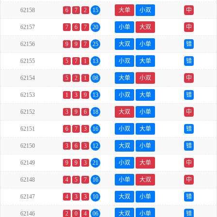
62158
6
7
2
15
大单
小双
中
62157
7
6
7
20
小单
大双
中
62156
9
9
7
25
大双
小单
错
62155
5
7
1
13
小双
大单
错
62154
5
2
1
08
大单
小双
中
62153
1
3
9
13
小双
大单
错
62152
3
9
6
18
大双
小单
中
62151
6
7
3
16
小双
大单
错
62150
3
6
3
12
大双
小单
错
62149
9
9
3
21
小双
大单
中
62148
4
5
7
16
小单
大双
中
62147
4
3
3
10
大双
小单
错
62146
2
0
4
06
大双
小单
错