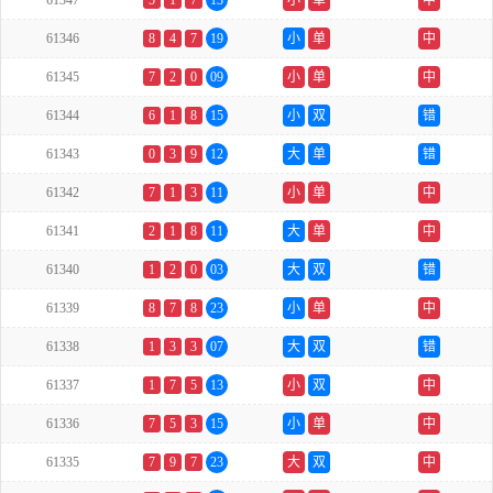
61347
5
1
7
13
小
单
中
61346
8
4
7
19
小
单
中
61345
7
2
0
09
小
单
中
61344
6
1
8
15
小
双
错
61343
0
3
9
12
大
单
错
61342
7
1
3
11
小
单
中
61341
2
1
8
11
大
单
中
61340
1
2
0
03
大
双
错
61339
8
7
8
23
小
单
中
61338
1
3
3
07
大
双
错
61337
1
7
5
13
小
双
中
61336
7
5
3
15
小
单
中
61335
7
9
7
23
大
双
中