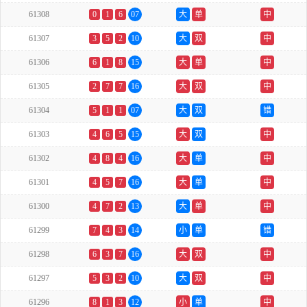
61308
0
1
6
07
大
单
中
61307
3
5
2
10
大
双
中
61306
6
1
8
15
大
单
中
61305
2
7
7
16
大
双
中
61304
5
1
1
07
大
双
错
61303
4
6
5
15
大
双
中
61302
4
8
4
16
大
单
中
61301
4
5
7
16
大
单
中
61300
4
7
2
13
大
单
中
61299
7
4
3
14
小
单
错
61298
6
3
7
16
大
双
中
61297
5
3
2
10
大
双
中
61296
8
1
3
12
小
单
中