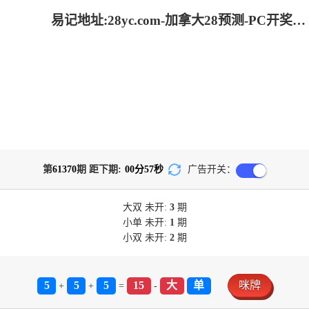
易记地址:28yc.com-加拿大28预测-PC开奖官网咪牌-jnd预测网28预测走势_专注研究加拿大预测!
第
61370
期 距下期:
00
分
57
秒
广告开关：
大双
未开:
3
期
小单
未开:
1
期
小双
未开:
2
期
5
5
5
15
大
单
咪牌
+
+
=
-