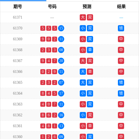
期号
号码
预测
结果
61371
---
大
双
---
61370
5
5
5
15
小
双
错
61369
9
0
2
11
小
双
中
61368
2
3
3
08
小
单
中
61367
9
4
7
20
大
双
中
61366
0
2
9
11
大
单
中
61365
2
3
2
07
大
双
错
61364
8
4
5
17
小
双
错
61363
4
0
7
11
小
双
中
61362
8
6
2
16
小
双
中
61361
4
8
1
13
小
单
中
61360
1
2
6
09
小
双
中