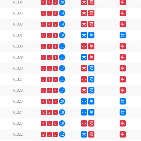
61334
9
9
2
20
大
双
中
61333
7
3
4
14
大
双
中
61332
8
4
2
14
大
双
中
61331
6
3
1
10
大
单
错
61330
3
7
1
11
小
单
中
61329
7
3
1
11
大
单
中
61328
5
3
9
17
大
双
中
61327
3
1
7
11
小
双
中
61326
6
7
4
17
大
双
中
61325
4
9
7
20
小
单
错
61324
9
2
7
18
小
单
错
61323
4
6
0
10
小
双
中
61322
2
5
5
12
大
双
中