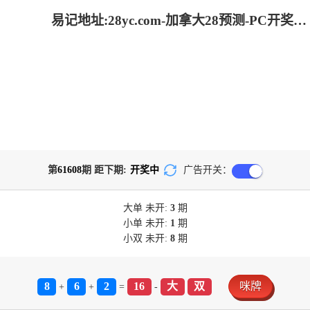
易记地址:28yc.com-加拿大28预测-PC开奖官网咪牌-jnd预测网28预测走势_专注研究加拿大预测!
第
61608
期 距下期:
开奖中
广告开关：
大单
未开:
3
期
小单
未开:
1
期
小双
未开:
8
期
8
6
2
16
大
双
咪牌
+
+
=
-