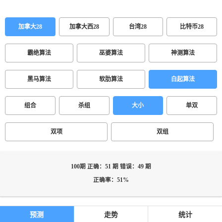
加拿大28
加拿大西28
台湾28
比特币28
霸绝算法
巫婆算法
神测算法
黑马算法
软肋算法
白起算法
组合
杀组
大小
单双
双项
双组
100期 正确：51 期 错误：49 期
正确率：51%
预测
走势
统计