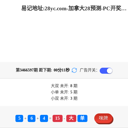
易记地址:28yc.com-加拿大28预测-PC开奖官网咪牌-jnd预测网28预测走势_专注研究加拿大预测!
第
3466597
期 距下期:
00
分
11
秒
广告开关：
大双
未开:
8
期
小单
未开:
5
期
小双
未开:
3
期
5
6
4
15
大
单
咪牌
+
+
=
-