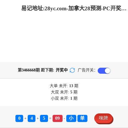
易记地址:28yc.com-加拿大28预测-PC开奖官网咪牌-jnd预测网28预测走势_专注研究加拿大预测!
第
3466668
期 距下期:
开奖中
广告开关：
大单
未开:
13
期
大双
未开:
5
期
小双
未开:
1
期
0
4
5
09
小
单
咪牌
+
+
=
-