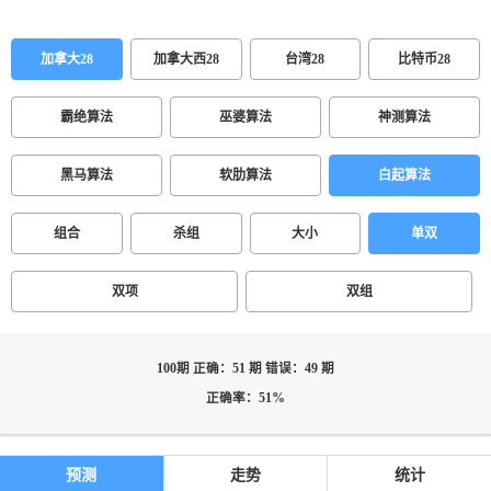
加拿大28
加拿大西28
台湾28
比特币28
霸绝算法
巫婆算法
神测算法
黑马算法
软肋算法
白起算法
组合
杀组
大小
单双
双项
双组
100期 正确：51 期 错误：49 期
正确率：51%
预测
走势
统计