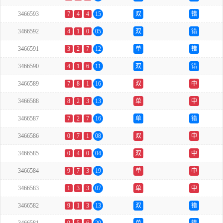
3466593
7
4
4
15
双
错
3466592
4
1
0
05
双
错
3466591
3
2
7
12
单
错
3466590
4
1
6
11
双
错
3466589
7
8
1
16
双
中
3466588
8
2
3
13
单
中
3466587
7
2
7
16
单
错
3466586
0
7
1
08
双
中
3466585
0
4
0
04
双
中
3466584
9
7
3
19
单
中
3466583
1
3
3
07
单
中
3466582
9
1
3
13
双
错