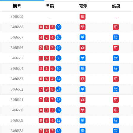
期号
号码
预测
结果
3466669
---
单
---
3466668
0
4
5
09
单
中
3466667
4
2
4
10
单
错
3466666
2
6
2
10
双
中
3466665
1
4
3
08
单
错
3466664
3
1
6
10
单
错
3466663
6
4
4
14
双
中
3466662
7
9
8
24
单
错
3466661
7
4
7
18
双
中
3466660
0
0
7
07
单
中
3466659
0
8
4
12
单
错
3466658
7
4
7
18
单
错