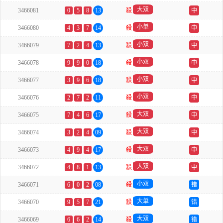
大双
3466081
0
5
8
13
殺
中
小单
3466080
4
3
7
14
殺
中
小双
3466079
7
2
4
13
殺
中
小双
3466078
9
9
0
18
殺
中
小双
3466077
3
9
6
18
殺
中
小双
3466076
2
7
2
11
殺
中
大双
3466075
7
4
6
17
殺
中
大双
3466074
3
2
4
09
殺
中
大双
3466073
4
9
4
17
殺
中
大双
3466072
4
8
1
13
殺
中
小双
3466071
6
0
2
08
殺
错
大单
3466070
9
5
7
21
殺
错
大双
3466069
6
6
2
14
殺
错