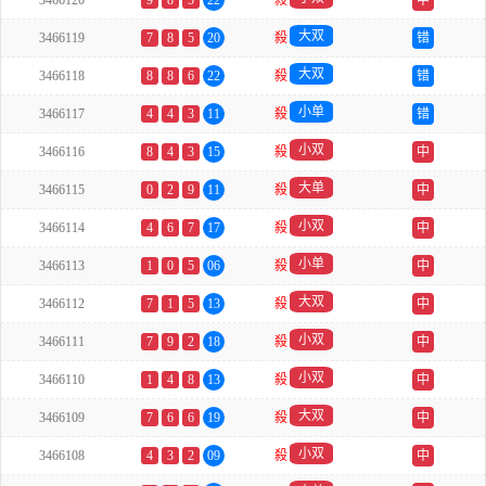
3466120
9
8
5
22
殺
中
大双
3466119
7
8
5
20
殺
错
大双
3466118
8
8
6
22
殺
错
小单
3466117
4
4
3
11
殺
错
小双
3466116
8
4
3
15
殺
中
大单
3466115
0
2
9
11
殺
中
小双
3466114
4
6
7
17
殺
中
小单
3466113
1
0
5
06
殺
中
大双
3466112
7
1
5
13
殺
中
小双
3466111
7
9
2
18
殺
中
小双
3466110
1
4
8
13
殺
中
大双
3466109
7
6
6
19
殺
中
小双
3466108
4
3
2
09
殺
中