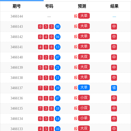
期号
号码
预测
结果
大单
3466144
---
殺
---
大单
3466143
0
5
3
08
殺
中
大单
3466142
0
4
0
04
殺
中
大单
3466141
4
1
8
13
殺
中
大双
3466140
3
2
2
07
殺
中
大双
3466139
5
9
7
21
殺
中
大单
3466138
5
5
1
11
殺
中
大单
3466137
7
7
5
19
殺
错
小双
3466136
6
1
0
07
殺
中
小双
3466135
7
3
8
18
殺
中
小单
3466134
6
5
3
14
殺
中
大双
3466133
4
5
1
10
殺
中