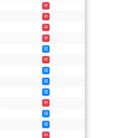
中
中
中
中
错
中
错
错
错
中
错
错
中