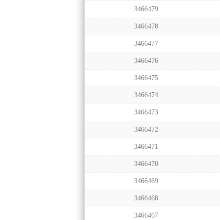
3466479
3466478
3466477
3466476
3466475
3466474
3466473
3466472
3466471
3466470
3466469
3466468
3466467