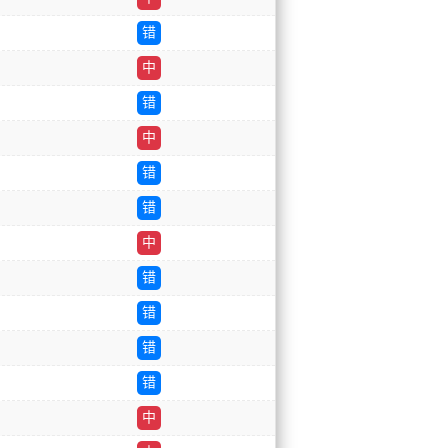
错
中
错
中
错
错
中
错
错
错
错
中