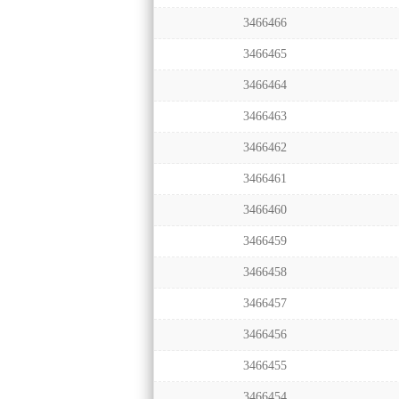
3466466
3466465
3466464
3466463
3466462
3466461
3466460
3466459
3466458
3466457
3466456
3466455
3466454