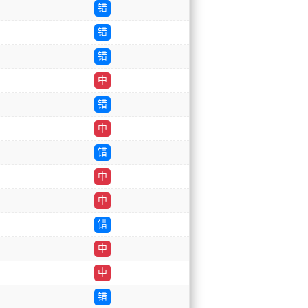
错
错
错
中
错
中
错
中
中
错
中
中
错