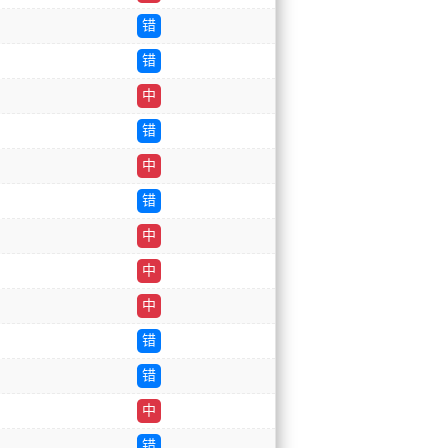
错
错
中
错
中
错
中
中
中
错
错
中
错