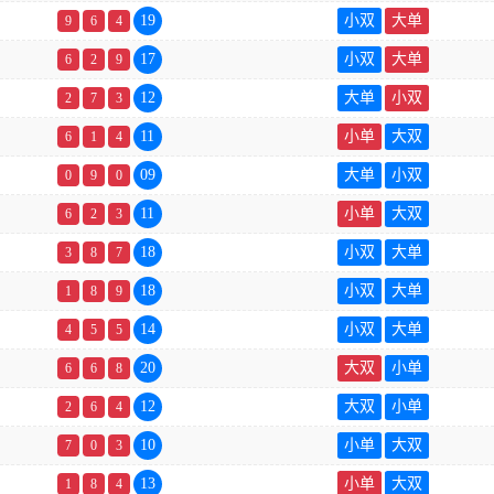
19
小双
大单
9
6
4
17
小双
大单
6
2
9
12
大单
小双
2
7
3
11
小单
大双
6
1
4
09
大单
小双
0
9
0
11
小单
大双
6
2
3
18
小双
大单
3
8
7
18
小双
大单
1
8
9
14
小双
大单
4
5
5
20
大双
小单
6
6
8
12
大双
小单
2
6
4
10
小单
大双
7
0
3
13
小单
大双
1
8
4