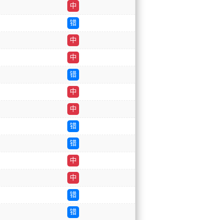
中
错
中
中
错
中
中
错
错
中
中
错
错