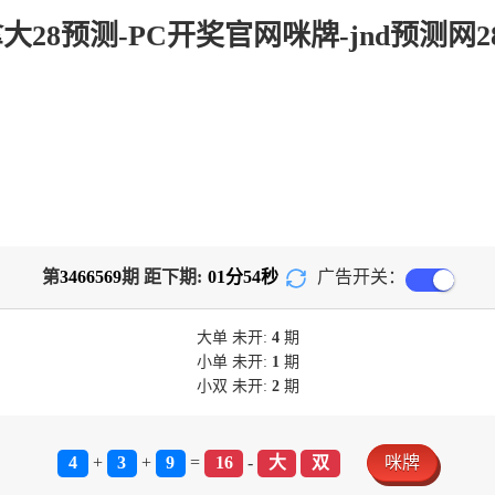
第
3466569
期 距下期:
01
分
54
秒
广告开关：
大单
未开:
4
期
小单
未开:
1
期
小双
未开:
2
期
4
+
3
+
9
=
16
-
大
双
咪牌