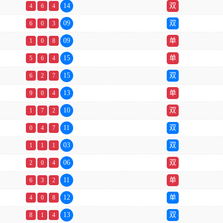
14
双
4
6
4
09
双
6
0
3
09
单
1
0
8
15
单
5
6
4
15
双
6
2
7
13
单
9
0
4
10
双
1
7
2
11
双
0
4
7
03
双
1
1
1
06
双
2
0
4
11
单
6
3
2
12
单
4
0
8
13
双
8
1
4