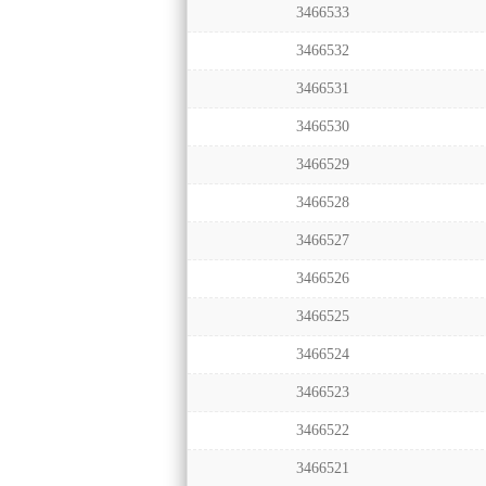
3466533
3466532
3466531
3466530
3466529
3466528
3466527
3466526
3466525
3466524
3466523
3466522
3466521