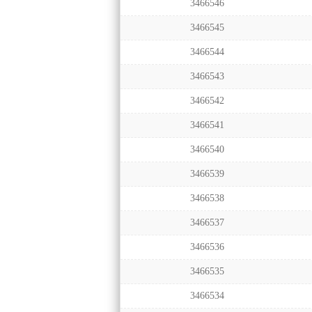
3466546
3466545
3466544
3466543
3466542
3466541
3466540
3466539
3466538
3466537
3466536
3466535
3466534