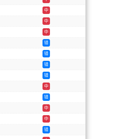
中
中
中
错
错
错
错
中
错
中
中
错