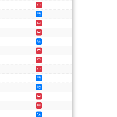
中
错
中
中
错
中
中
中
错
错
中
中
错