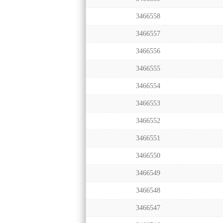
3466558
3466557
3466556
3466555
3466554
3466553
3466552
3466551
3466550
3466549
3466548
3466547