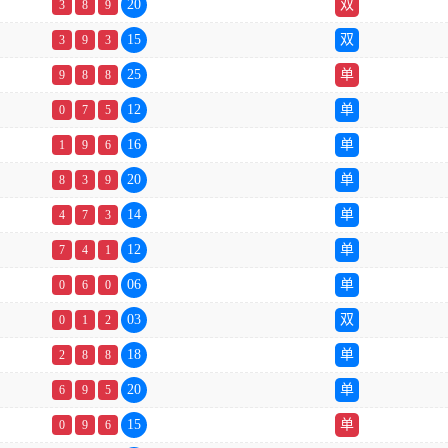
20
双
3
8
9
15
双
3
9
3
25
单
9
8
8
12
单
0
7
5
16
单
1
9
6
20
单
8
3
9
14
单
4
7
3
12
单
7
4
1
06
单
0
6
0
03
双
0
1
2
18
单
2
8
8
20
单
6
9
5
15
单
0
9
6