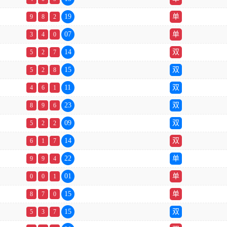
19
单
9
8
2
07
单
3
4
0
14
双
5
2
7
15
双
5
2
8
11
双
4
6
1
23
双
8
9
6
09
双
5
2
2
14
双
6
1
7
22
单
9
9
4
01
单
0
0
1
15
单
8
7
0
15
双
5
3
7