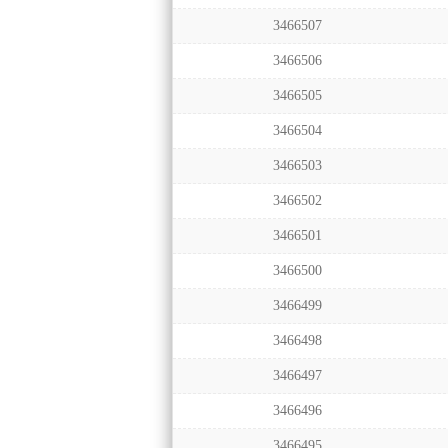
3466507
3466506
3466505
3466504
3466503
3466502
3466501
3466500
3466499
3466498
3466497
3466496
3466495