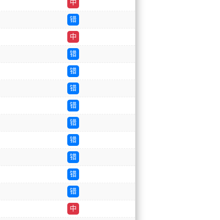
中
错
中
错
错
错
错
错
错
错
错
错
中