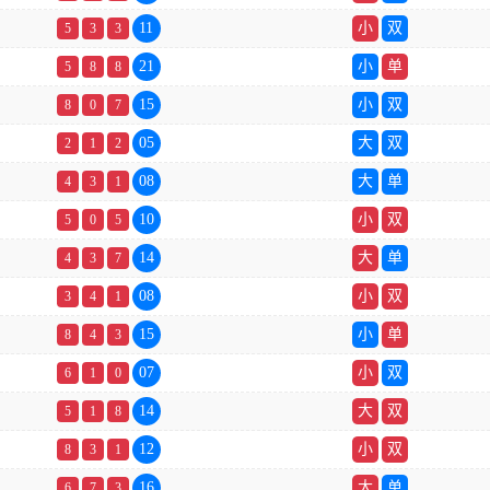
11
小
双
5
3
3
21
小
单
5
8
8
15
小
双
8
0
7
05
大
双
2
1
2
08
大
单
4
3
1
10
小
双
5
0
5
14
大
单
4
3
7
08
小
双
3
4
1
15
小
单
8
4
3
07
小
双
6
1
0
14
大
双
5
1
8
12
小
双
8
3
1
16
大
单
6
7
3