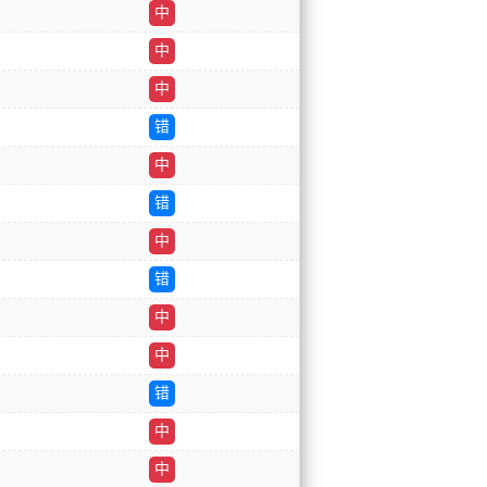
中
中
中
错
中
错
中
错
中
中
错
中
中