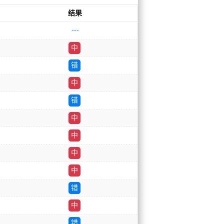
结果
---
中
错
中
错
中
中
中
中
错
中
错