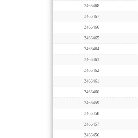
3466468
3466467
3466466
3466465
3466464
3466463
3466462
3466461
3466460
3466459
3466458
3466457
3466456