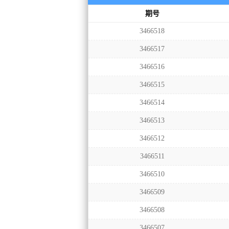
期号
3466518
3466517
3466516
3466515
3466514
3466513
3466512
3466511
3466510
3466509
3466508
3466507