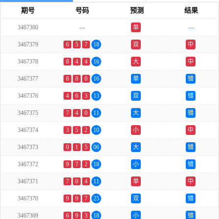
期号
号码
预测
结果
3467380
---
单
---
3467379
6
5
7
18
双
中
3467378
8
4
4
16
大
中
3467377
8
8
0
16
单
错
3467376
4
6
3
13
双
错
3467375
7
4
0
11
大
错
3467374
3
5
2
10
小
中
3467373
0
1
5
06
大
错
3467372
9
7
2
18
小
错
3467371
7
0
4
11
单
中
3467370
9
9
7
25
双
错
3467369
6
9
3
18
小
错