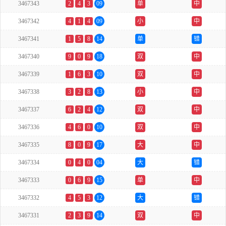
3467343
2
4
3
09
单
中
3467342
4
1
4
09
小
中
3467341
1
5
8
14
单
错
3467340
9
0
9
18
双
中
3467339
1
6
3
10
双
中
3467338
3
2
8
13
小
中
3467337
6
2
4
12
双
中
3467336
4
6
0
10
双
中
3467335
8
0
9
17
大
中
3467334
0
4
0
04
大
错
3467333
0
6
9
15
单
中
3467332
4
5
3
12
大
错
3467331
2
3
9
14
双
中