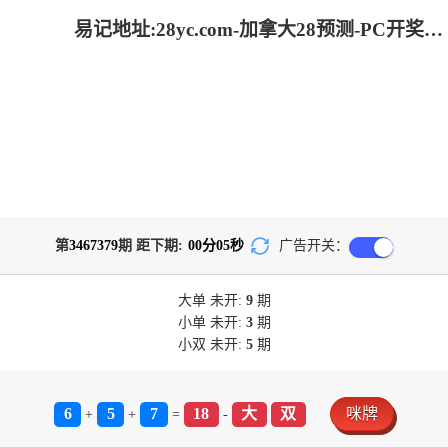
易记地址:28yc.com-加拿大28预测-PC开奖官网咪牌-jnd预测网28预测走势_专注研究加拿大预测!
第
3467379
期 距下期:
00
分
05
秒
广告开关：
大单
未开:
9
期
小单
未开:
3
期
小双
未开:
5
期
6
5
7
18
大
双
咪牌
+
+
=
-