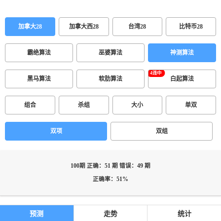
加拿大28
加拿大西28
台湾28
比特币28
霸绝算法
巫婆算法
神测算法
黑马算法
软肋算法
白起算法
组合
杀组
大小
单双
双项
双组
100期 正确：51 期 错误：49 期
正确率：51%
预测
走势
统计