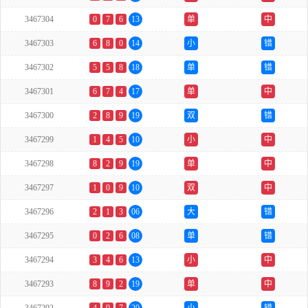
3467304
0
7
6
13
单
中
3467303
6
8
0
14
小
错
3467302
5
5
8
18
单
错
3467301
6
7
4
17
单
中
3467300
2
8
9
19
双
错
3467299
1
4
5
10
小
中
3467298
8
2
9
19
单
中
3467297
1
0
9
10
双
中
3467296
2
1
3
06
大
错
3467295
0
2
6
08
单
错
3467294
3
4
6
13
小
中
3467293
8
9
2
19
单
中