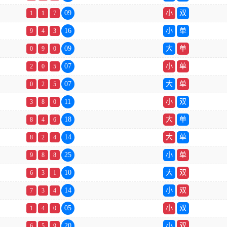
09
小
双
1
1
7
16
小
单
9
4
3
09
大
单
0
9
0
07
小
单
2
0
5
07
大
单
0
2
5
11
小
双
3
8
0
18
大
单
8
4
6
14
大
单
8
2
4
25
小
单
9
8
8
10
大
双
6
3
1
14
小
双
7
3
4
05
小
双
1
4
0
20
小
双
6
5
9