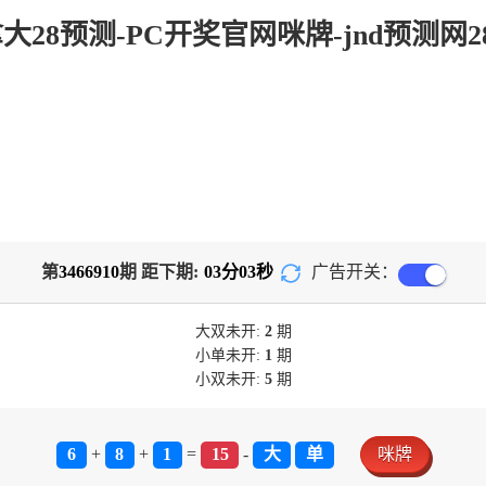
第
3466910
期 距下期:
03
分
03
秒
广告开关：
大双
未开:
2
期
小单
未开:
1
期
小双
未开:
5
期
6
+
8
+
1
=
15
-
大
单
咪牌