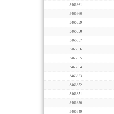
3466861
3466860
3466859
3466858
3466857
3466856
3466855
3466854
3466853
3466852
3466851
3466850
3466849