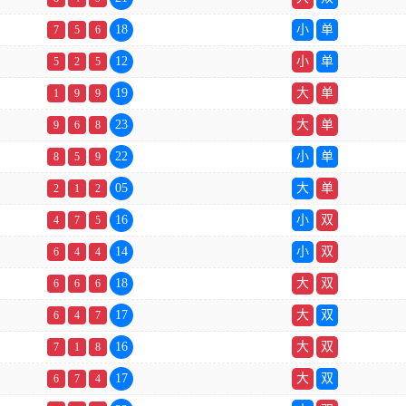
18
小
单
7
5
6
12
小
单
5
2
5
19
大
单
1
9
9
23
大
单
9
6
8
22
小
单
8
5
9
05
大
单
2
1
2
16
小
双
4
7
5
14
小
双
6
4
4
18
大
双
6
6
6
17
大
双
6
4
7
16
大
双
7
1
8
17
大
双
6
7
4