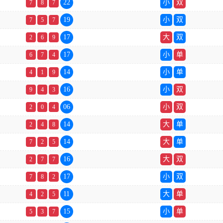
22
小
双
7
8
7
19
小
双
7
5
7
17
大
双
2
6
9
17
小
单
6
7
4
14
小
单
4
1
9
16
小
双
9
4
3
06
小
双
2
0
4
14
大
单
2
4
8
14
大
单
7
2
5
16
大
双
2
7
7
17
小
双
7
8
2
11
大
单
4
2
5
15
小
单
5
3
7