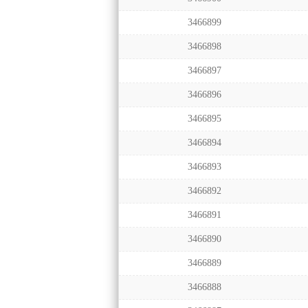
3466899
3466898
3466897
3466896
3466895
3466894
3466893
3466892
3466891
3466890
3466889
3466888