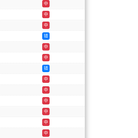
中
中
中
错
中
中
错
中
中
中
中
中
中