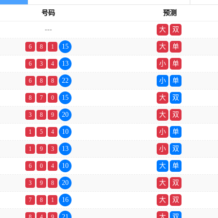
号码
预测
---
大
双
15
大
单
6
8
1
13
小
单
6
3
4
22
小
单
6
8
8
15
大
双
8
7
0
20
大
双
3
8
9
10
小
单
1
5
4
13
小
双
1
9
3
10
大
单
6
0
4
20
大
双
3
9
8
16
大
双
7
8
1
21
大
双
8
4
9