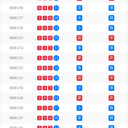
08081258
6
8
1
15
双
错
08081257
1
1
6
08
大
错
08081256
7
4
3
14
小
错
08081255
2
8
6
16
双
中
08081254
5
2
5
12
单
错
08081253
1
4
6
11
单
中
08081252
8
0
2
10
单
错
08081251
9
3
8
20
双
中
08081250
6
4
5
15
小
错
08081249
2
0
1
03
单
中
08081248
5
3
9
17
小
错
08081247
2
2
4
08
单
错