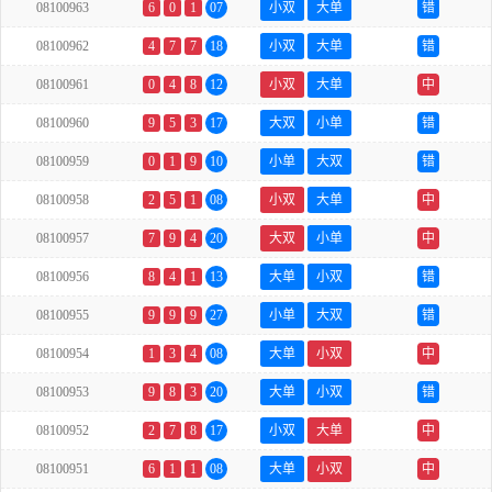
08100963
6
0
1
07
小双
大单
错
08100962
4
7
7
18
小双
大单
错
08100961
0
4
8
12
小双
大单
中
08100960
9
5
3
17
大双
小单
错
08100959
0
1
9
10
小单
大双
错
08100958
2
5
1
08
小双
大单
中
08100957
7
9
4
20
大双
小单
中
08100956
8
4
1
13
大单
小双
错
08100955
9
9
9
27
小单
大双
错
08100954
1
3
4
08
大单
小双
中
08100953
9
8
3
20
大单
小双
错
08100952
2
7
8
17
小双
大单
中
08100951
6
1
1
08
大单
小双
中