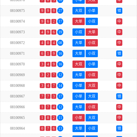
08100976
7
8
3
18
小单
大双
中
08100975
9
9
9
27
大双
小单
错
08100974
9
6
2
17
大单
小双
中
08100973
4
9
6
19
小双
大单
中
08100972
4
0
4
08
大单
小双
中
08100971
6
1
9
16
大单
小双
错
08100970
3
4
9
16
大双
小单
中
08100969
3
2
7
12
大单
小双
中
08100968
3
4
7
14
小单
大双
中
08100967
7
7
3
17
小单
大双
错
08100966
1
7
4
12
大单
小双
中
08100965
1
8
2
11
小单
大双
中
08100964
0
7
6
13
大单
小双
错