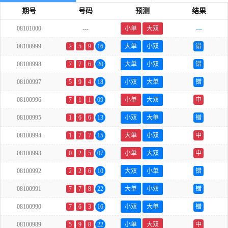
期号
号码
预测
结果
08101000
---
小单
大双
---
08100999
2
5
9
16
大单
小双
错
08100998
7
7
6
20
大单
小双
错
08100997
5
9
4
18
小双
大单
错
08100996
7
1
1
09
小单
大双
中
08100995
1
6
6
13
小双
大单
错
08100994
1
7
7
15
大单
小双
中
08100993
0
2
5
07
小单
大双
中
08100992
2
2
6
10
大双
小单
错
08100991
7
7
8
22
大单
小双
错
08100990
7
6
3
16
小双
大单
错
08100989
5
9
8
22
小单
大双
中