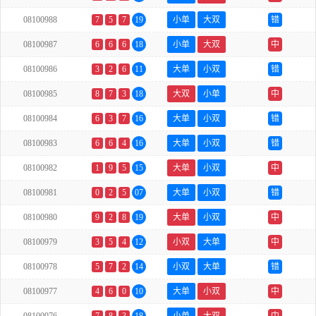
08100988
7
5
7
19
小单
大双
错
08100987
6
6
6
18
小单
大双
中
08100986
3
2
6
11
大单
小双
错
08100985
8
7
3
18
大双
小单
中
08100984
6
3
7
16
大单
小双
错
08100983
6
6
4
16
大单
小双
错
08100982
1
9
5
15
大单
小双
中
08100981
0
2
5
07
大单
小双
错
08100980
9
2
8
19
大单
小双
中
08100979
3
5
4
12
小双
大单
中
08100978
5
7
2
14
小双
大单
错
08100977
4
6
0
10
大单
小双
中