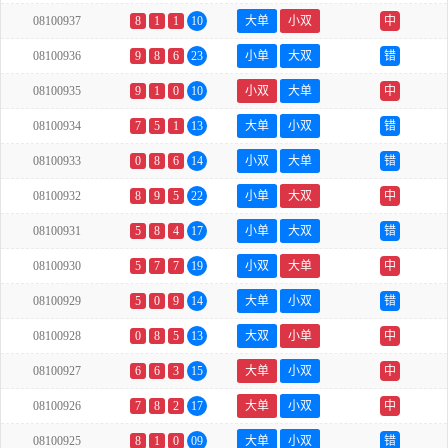
08100937
8
1
1
10
大单
小双
中
08100936
9
8
6
23
小单
大双
错
08100935
9
1
0
10
小双
大单
中
08100934
7
5
1
13
大单
小双
错
08100933
0
8
6
14
小双
大单
错
08100932
8
9
5
22
小单
大双
中
08100931
5
8
4
17
小单
大双
错
08100930
5
7
7
19
小双
大单
中
08100929
5
0
9
14
大单
小双
错
08100928
0
8
5
13
大双
小单
中
08100927
6
6
3
15
大单
小双
中
08100926
7
8
2
17
大单
小双
中
08100925
8
1
0
09
大单
小双
错