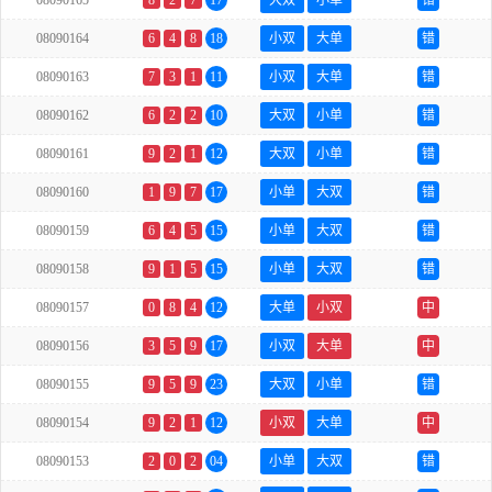
08090165
8
2
7
17
大双
小单
错
08090164
6
4
8
18
小双
大单
错
08090163
7
3
1
11
小双
大单
错
08090162
6
2
2
10
大双
小单
错
08090161
9
2
1
12
大双
小单
错
08090160
1
9
7
17
小单
大双
错
08090159
6
4
5
15
小单
大双
错
08090158
9
1
5
15
小单
大双
错
08090157
0
8
4
12
大单
小双
中
08090156
3
5
9
17
小双
大单
中
08090155
9
5
9
23
大双
小单
错
08090154
9
2
1
12
小双
大单
中
08090153
2
0
2
04
小单
大双
错