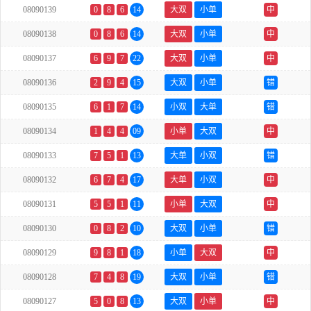
08090139
0
8
6
14
大双
小单
中
08090138
0
8
6
14
大双
小单
中
08090137
6
9
7
22
大双
小单
中
08090136
2
9
4
15
大双
小单
错
08090135
6
1
7
14
小双
大单
错
08090134
1
4
4
09
小单
大双
中
08090133
7
5
1
13
大单
小双
错
08090132
6
7
4
17
大单
小双
中
08090131
5
5
1
11
小单
大双
中
08090130
0
8
2
10
大双
小单
错
08090129
9
8
1
18
小单
大双
中
08090128
7
4
8
19
大双
小单
错
08090127
5
0
8
13
大双
小单
中