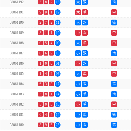
08061192
3
8
2
13
大
双
错
08061191
9
9
1
19
大
单
中
08061190
2
7
2
11
大
双
错
08061189
8
1
1
10
小
双
中
08061188
0
5
4
09
大
单
中
08061187
0
6
9
15
小
双
错
08061186
1
0
0
01
小
双
中
08061185
1
4
2
07
大
单
中
08061184
6
3
8
17
小
双
错
08061183
5
8
1
14
小
单
错
08061182
5
0
5
10
小
单
中
08061181
6
4
4
14
小
单
错
08061180
8
9
6
23
小
双
错