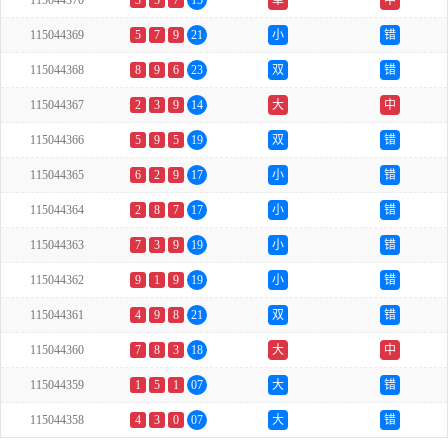
115044370
3
5
7
15
单
中
115044369
5
7
9
21
小
错
115044368
8
9
6
23
双
错
115044367
2
3
9
14
大
中
115044366
5
9
5
19
双
错
115044365
6
2
9
17
小
错
115044364
2
8
7
17
小
错
115044363
7
3
9
19
小
错
115044362
9
1
9
19
小
错
115044361
4
9
8
21
双
错
115044360
7
8
3
18
大
中
115044359
1
5
1
07
大
错
115044358
4
3
0
07
大
错