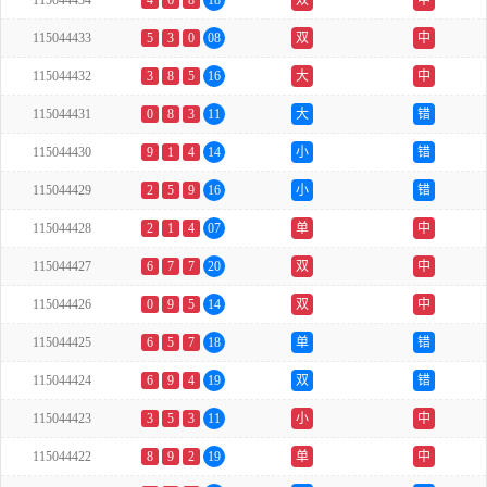
115044434
4
6
8
18
双
中
115044433
5
3
0
08
双
中
115044432
3
8
5
16
大
中
115044431
0
8
3
11
大
错
115044430
9
1
4
14
小
错
115044429
2
5
9
16
小
错
115044428
2
1
4
07
单
中
115044427
6
7
7
20
双
中
115044426
0
9
5
14
双
中
115044425
6
5
7
18
单
错
115044424
6
9
4
19
双
错
115044423
3
5
3
11
小
中
115044422
8
9
2
19
单
中