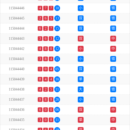
115044446
4
7
7
18
小
错
115044445
2
6
5
13
双
错
115044444
6
2
7
15
双
错
115044443
3
6
3
12
双
中
115044442
4
8
0
12
小
中
115044441
3
8
4
15
小
错
115044440
1
0
4
05
双
错
115044439
8
4
4
16
单
错
115044438
4
2
5
11
大
错
115044437
9
8
9
26
小
错
115044436
6
0
0
06
双
中
115044435
3
0
8
11
单
中