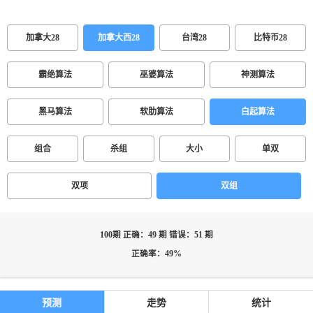
加拿大28
加拿大西28
台湾28
比特币28
霸绝算法
巫婆算法
神测算法
黑马算法
软肋算法
白起算法
组合
杀组
大小
单双
双项
双组
100期 正确：49 期 错误：51 期
正确率：49%
预测
走势
统计