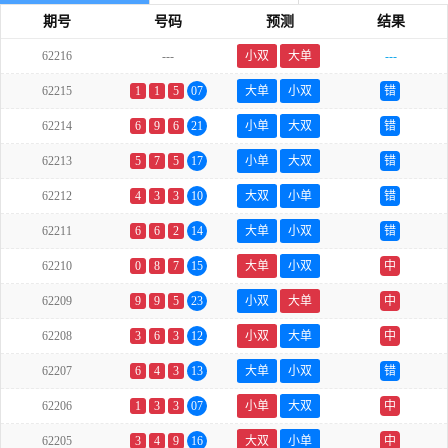
期号
号码
预测
结果
62216
---
小双
大单
---
62215
1
1
5
07
大单
小双
错
62214
6
9
6
21
小单
大双
错
62213
5
7
5
17
小单
大双
错
62212
4
3
3
10
大双
小单
错
62211
6
6
2
14
大单
小双
错
62210
0
8
7
15
大单
小双
中
62209
9
9
5
23
小双
大单
中
62208
3
6
3
12
小双
大单
中
62207
6
4
3
13
大单
小双
错
62206
1
3
3
07
小单
大双
中
62205
3
4
9
16
大双
小单
中