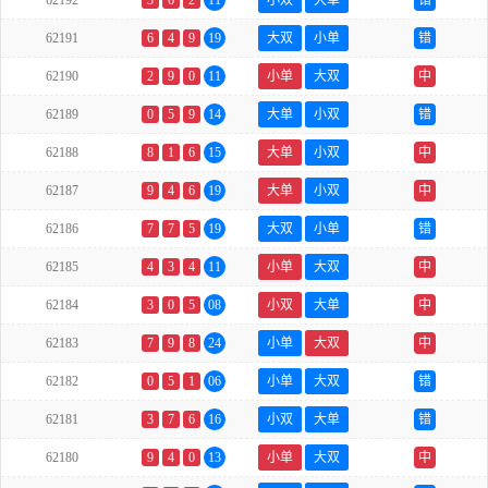
62192
3
6
2
11
小双
大单
错
62191
6
4
9
19
大双
小单
错
62190
2
9
0
11
小单
大双
中
62189
0
5
9
14
大单
小双
错
62188
8
1
6
15
大单
小双
中
62187
9
4
6
19
大单
小双
中
62186
7
7
5
19
大双
小单
错
62185
4
3
4
11
小单
大双
中
62184
3
0
5
08
小双
大单
中
62183
7
9
8
24
小单
大双
中
62182
0
5
1
06
小单
大双
错
62181
3
7
6
16
小双
大单
错
62180
9
4
0
13
小单
大双
中