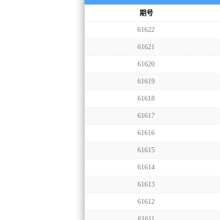
期号
61622
61621
61620
61619
61618
61617
61616
61615
61614
61613
61612
61611