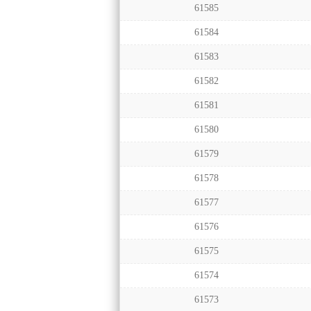
61585
61584
61583
61582
61581
61580
61579
61578
61577
61576
61575
61574
61573