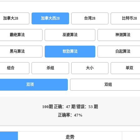
加拿大28
加拿大西28
台湾28
比特币28
霸绝算法
巫婆算法
神测算法
黑马算法
软肋算法
白起算法
组合
杀组
大小
单双
双项
双组
100期 正确：47 期 错误：53 期
正确率：47%
走势