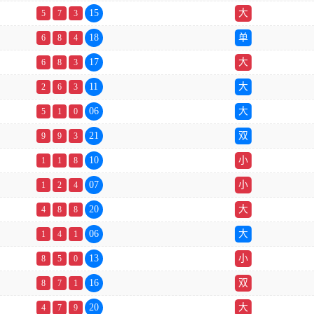
15
大
5
7
3
18
单
6
8
4
17
大
6
8
3
11
大
2
6
3
06
大
5
1
0
21
双
9
9
3
10
小
1
1
8
07
小
1
2
4
20
大
4
8
8
06
大
1
4
1
13
小
8
5
0
16
双
8
7
1
20
大
4
7
9