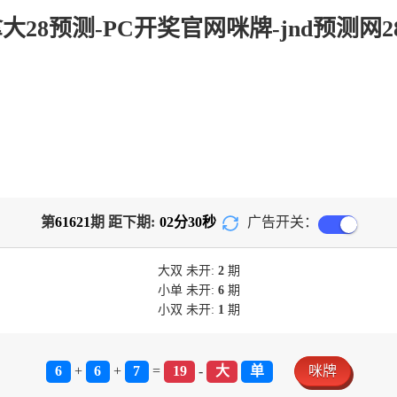
第
61621
期 距下期:
02
分
30
秒
广告开关：
大双
未开:
2
期
小单
未开:
6
期
小双
未开:
1
期
6
+
6
+
7
=
19
-
大
单
咪牌