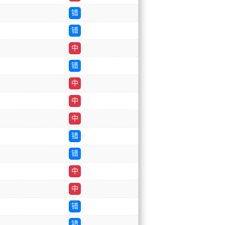
错
错
中
错
中
中
中
错
错
中
中
错
错