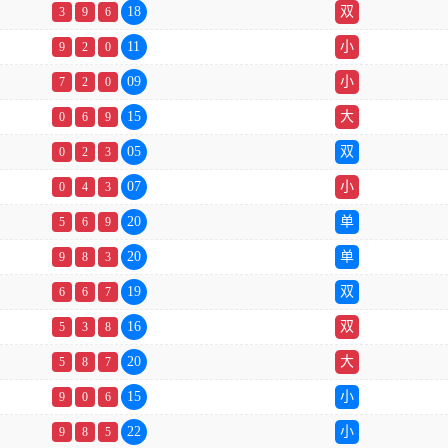
18
双
3
9
6
11
小
9
2
0
09
小
7
2
0
15
大
0
6
9
05
双
0
2
3
07
小
0
4
3
20
单
5
6
9
20
单
9
8
3
19
双
6
6
7
16
双
5
3
8
20
大
5
8
7
15
小
9
0
6
22
小
9
8
5