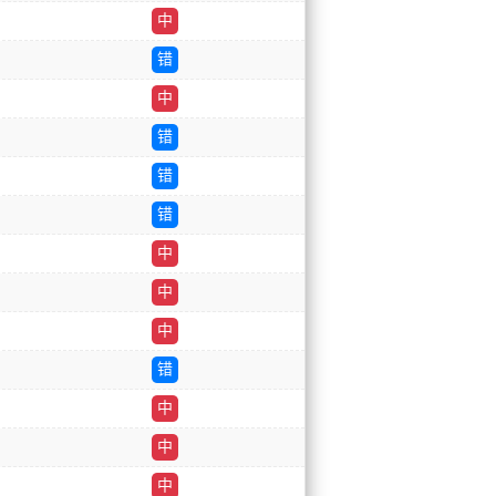
中
错
中
错
错
错
中
中
中
错
中
中
中