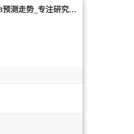
易记地址:28yc.com-加拿大28预测-PC开奖官网咪牌-jnd预测网28预测走势_专注研究加拿大预测!