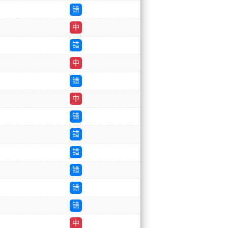
错
中
错
中
错
中
错
错
错
错
错
错
中