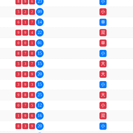
23
小
8
9
6
09
小
5
2
2
14
单
6
1
7
22
双
9
9
4
01
单
0
0
1
15
小
8
7
0
15
大
5
3
7
20
大
3
8
9
15
小
3
9
3
25
大
9
8
8
12
小
0
7
5
16
双
1
9
6
20
小
8
3
9