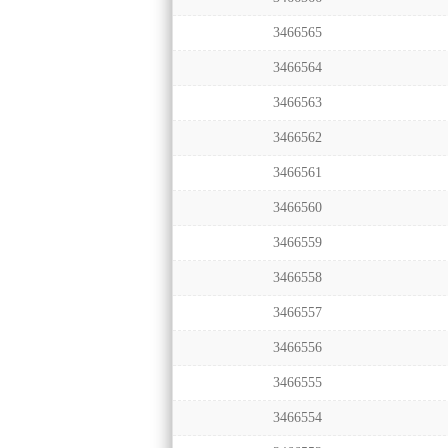
3466565
3466564
3466563
3466562
3466561
3466560
3466559
3466558
3466557
3466556
3466555
3466554