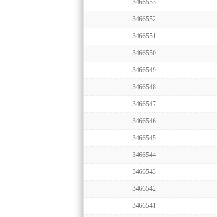
3466553
3466552
3466551
3466550
3466549
3466548
3466547
3466546
3466545
3466544
3466543
3466542
3466541