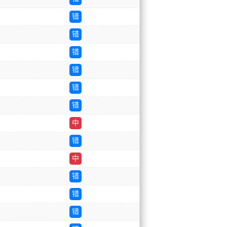
错
错
错
错
错
错
中
错
中
错
错
错