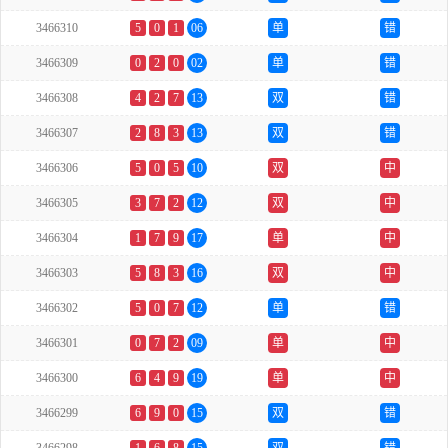
3466310
5
0
1
06
单
错
3466309
0
2
0
02
单
错
3466308
4
2
7
13
双
错
3466307
2
8
3
13
双
错
3466306
5
0
5
10
双
中
3466305
3
7
2
12
双
中
3466304
1
7
9
17
单
中
3466303
5
8
3
16
双
中
3466302
5
0
7
12
单
错
3466301
0
7
2
09
单
中
3466300
6
4
9
19
单
中
3466299
6
9
0
15
双
错