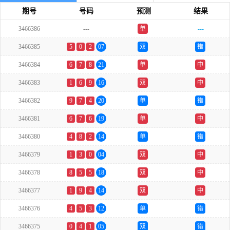
期号
号码
预测
结果
3466386
---
单
---
3466385
5
0
2
07
双
错
3466384
6
7
8
21
单
中
3466383
1
6
9
16
双
中
3466382
9
7
4
20
单
错
3466381
6
7
6
19
单
中
3466380
4
8
2
14
单
错
3466379
1
3
0
04
双
中
3466378
8
5
5
18
双
中
3466377
1
9
4
14
双
中
3466376
4
5
3
12
单
错
3466375
0
4
1
05
双
错