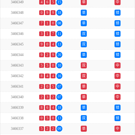
3466349
4
6
5
15
单
中
3466348
0
9
9
18
单
错
3466347
7
1
0
08
单
错
3466346
3
1
7
11
双
错
3466345
9
0
4
13
双
错
3466344
9
2
9
20
单
错
3466343
5
5
0
10
双
中
3466342
8
4
4
16
双
中
3466341
2
0
5
07
单
中
3466340
2
3
2
07
单
中
3466339
8
6
4
18
单
错
3466338
0
5
8
13
双
错
3466337
5
2
2
09
单
中